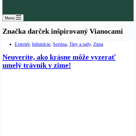
Menu
Značka
darček inšpirovaný Vianocami
Exteriér
,
Inšpirácie
,
Sezóna
,
Tipy a rady
,
Zima
Neuveríte, ako krásne môže vyzerať
umelý trávnik v zime!