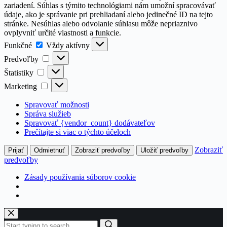
zariadení. Súhlas s týmito technológiami nám umožní spracovávať
údaje, ako je správanie pri prehliadaní alebo jedinečné ID na tejto
stránke. Nesúhlas alebo odvolanie súhlasu môže nepriaznivo
ovplyvniť určité vlastnosti a funkcie.
Funkčné
Funkčné
Vždy aktívny
Predvoľby
Predvoľby
Štatistiky
Štatistiky
Marketing
Marketing
Spravovať možnosti
Správa služieb
Spravovať {vendor_count} dodávateľov
Prečítajte si viac o týchto účeloch
Zobraziť
Prijať
Odmietnuť
Zobraziť predvoľby
Uložiť predvoľby
predvoľby
Zásady používania súborov cookie
Skip
to