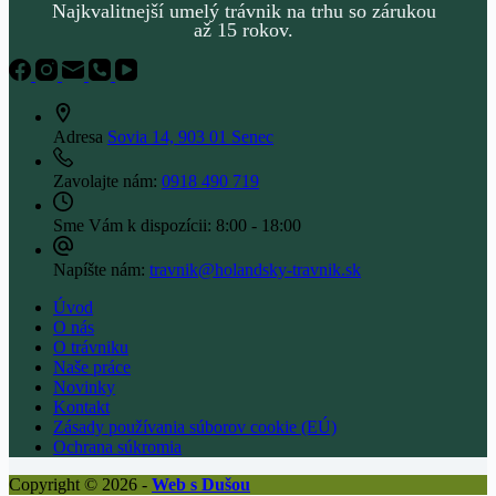
Najkvalitnejší umelý trávnik na trhu so zárukou
až 15 rokov.
Adresa
Sovia 14, 903 01 Senec
Zavolajte nám:
0918 490 719
Sme Vám k dispozícii:
8:00 - 18:00
Napíšte nám:
travnik@holandsky-travnik.sk
Úvod
O nás
O trávniku
Naše práce
Novinky
Kontakt
Zásady používania súborov cookie (EÚ)
Ochrana súkromia
Copyright © 2026 -
Web s Dušou