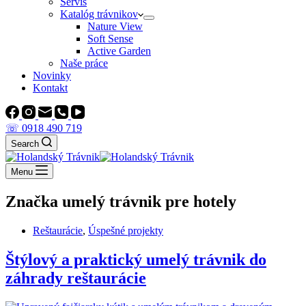
Servis
Katalóg trávnikov
Nature View
Soft Sense
Active Garden
Naše práce
Novinky
Kontakt
☏ 0918 490 719
Search
Menu
Značka
umelý trávnik pre hotely
Reštaurácie
,
Úspešné projekty
Štýlový a praktický umelý trávnik do
záhrady reštaurácie