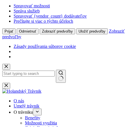
Spravovať možnosti
Správa služieb
Spravovať {vendor_count} dodávateľov
Prečítajte si viac o týchto účeloch
Zobraziť
Prijať
Odmietnuť
Zobraziť predvoľby
Uložiť predvoľby
predvoľby
Zásady používania súborov cookie
Skip
to
content
No
results
O nás
Umelý trávnik
O trávniku
Benefity
Možnosti využitia