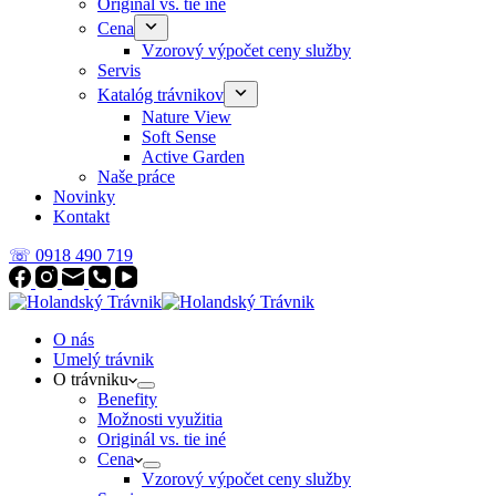
Originál vs. tie iné
Cena
Vzorový výpočet ceny služby
Servis
Katalóg trávnikov
Nature View
Soft Sense
Active Garden
Naše práce
Novinky
Kontakt
☏ 0918 490 719
O nás
Umelý trávnik
O trávniku
Benefity
Možnosti využitia
Originál vs. tie iné
Cena
Vzorový výpočet ceny služby