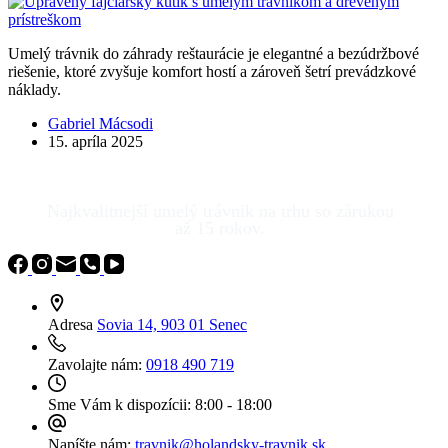
Umelý trávnik do záhrady reštaurácie je elegantné a bezúdržbové
riešenie, ktoré zvyšuje komfort hostí a zároveň šetrí prevádzkové
náklady.
Gabriel Mácsodi
15. apríla 2025
Najkvalitnejší umelý trávnik na trhu so zárukou
až 15 rokov.
Adresa
Sovia 14, 903 01 Senec
Zavolajte nám:
0918 490 719
Sme Vám k dispozícii:
8:00 - 18:00
Napíšte nám:
travnik@holandsky-travnik.sk