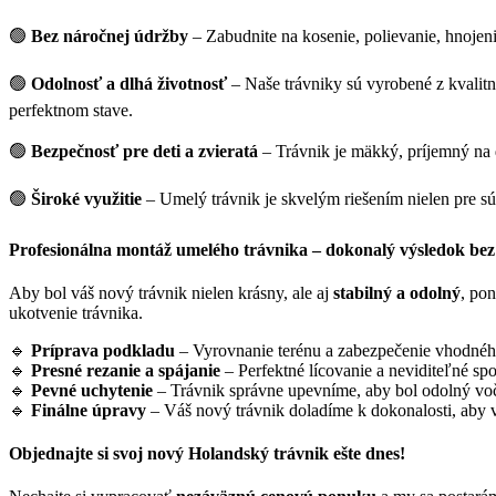
🟢
Bez náročnej údržby
– Zabudnite na kosenie, polievanie, hnojenie
🟢
Odolnosť a dlhá životnosť
– Naše trávniky sú vyrobené z kvalit
perfektnom stave.
🟢
Bezpečnosť pre deti a zvieratá
– Trávnik je mäkký, príjemný na d
🟢
Široké využitie
– Umelý trávnik je skvelým riešením nielen pre súk
Profesionálna montáž umelého trávnika – dokonalý výsledok be
Aby bol váš nový trávnik nielen krásny, ale aj
stabilný a odolný
, po
ukotvenie trávnika.
🔹
Príprava podkladu
– Vyrovnanie terénu a zabezpečenie vhodného 
🔹
Presné rezanie a spájanie
– Perfektné lícovanie a neviditeľné sp
🔹
Pevné uchytenie
– Trávnik správne upevníme, aby bol odolný vo
🔹
Finálne úpravy
– Váš nový trávnik doladíme k dokonalosti, aby vy
Objednajte si svoj nový Holandský trávnik ešte dnes!