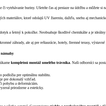
 či vytrhávanie buriny. Ušetríte čas aj peniaze na údržbu a môžete si n
ných materiálov, ktoré odolajú UV žiareniu, dažďu, snehu aj mechanick
otyk a šetrný k pokožke. Neobsahuje škodlivé chemikálie a je ideálny 
romné záhrady, ale aj pre reštaurácie, hotely, firemné terasy, výstavné 
z námahy
núkame
kompletnú montáž umelého trávnika
. Naši odborníci sa pos
podložia pre optimálnu stabilitu.
oje pre dokonalý vzhľad.
či pohybu a deformáciám.
zeral prirodzene a esteticky.