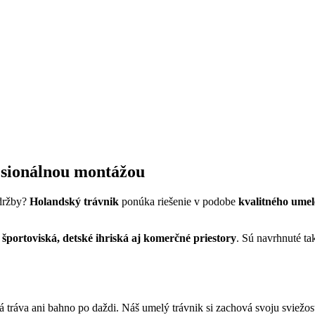
esionálnou montážou
údržby?
Holandský trávnik
ponúka riešenie v podobe
kvalitného umel
, športoviská, detské ihriská aj komerčné priestory
. Sú navrhnuté t
 tráva ani bahno po daždi. Náš umelý trávnik si zachová svoju sviežos