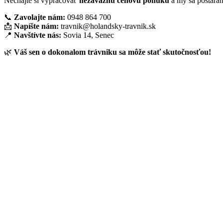
Nechajte si vypracovať
nezáväznú cenovú ponuku
a my sa postará
📞
Zavolajte nám:
0948 864 700
📩
Napíšte nám:
travnik@holandsky-travnik.sk
📍
Navštívte nás:
Sovia 14, Senec
🌿
Váš sen o dokonalom trávniku sa môže stať skutočnosťou!