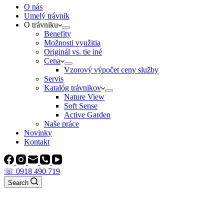
O nás
Umelý trávnik
O trávniku
Benefity
Možnosti využitia
Originál vs. tie iné
Cena
Vzorový výpočet ceny služby
Servis
Katalóg trávnikov
Nature View
Soft Sense
Active Garden
Naše práce
Novinky
Kontakt
☏ 0918 490 719
Search