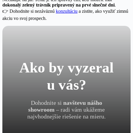
dokonalý zelený trávnik pripravený na prvé slnečné dni
.
👉 Dohodnite si nezáväznú
konzultáciu
a zistite, ako využiť zimnú
akciu vo svoj prospech.
Ako by vyzeral
u vás?
Dohodnite si
navštevu nášho
showroom
– radi vám ukážeme
najvhodnejšie riešenie na mieru.