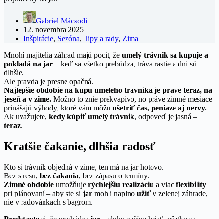
Gabriel Mácsodi
12. novembra 2025
Inšpirácie
,
Sezóna
,
Tipy a rady
,
Zima
Mnohí majitelia záhrad majú pocit, že
umelý trávnik sa kupuje a
pokladá na jar
– keď sa všetko prebúdza, tráva rastie a dni sú
dlhšie.
Ale pravda je presne opačná.
Najlepšie obdobie na kúpu umelého trávnika je práve teraz, na
jeseň a v zime.
Možno to znie prekvapivo, no práve zimné mesiace
prinášajú výhody, ktoré vám môžu
ušetriť čas, peniaze aj nervy.
Ak uvažujete,
kedy kúpiť umelý trávnik
, odpoveď je jasná –
teraz
.
Kratšie čakanie, dlhšia radosť
Kto si trávnik objedná v zime, ten má na jar hotovo.
Bez stresu,
bez čakania
, bez zápasu o termíny.
Zimné obdobie
umožňuje
rýchlejšiu realizáciu
a viac
flexibility
pri plánovaní – aby ste si
jar
mohli naplno
užiť
v zelenej záhrade,
nie v radovánkach s bagrom.
Predstavte
si, že prichádza
jar
– slnko začína hriať, všetko sa