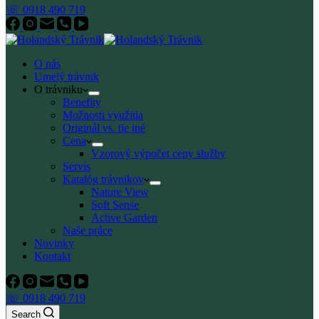
☏ 0918 490 719
O nás
Umelý trávnik
O trávniku
Benefity
Možnosti využitia
Originál vs. tie iné
Cena
Vzorový výpočet ceny služby
Servis
Katalóg trávnikov
Nature View
Soft Sense
Active Garden
Naše práce
Novinky
Kontakt
☏ 0918 490 719
Search