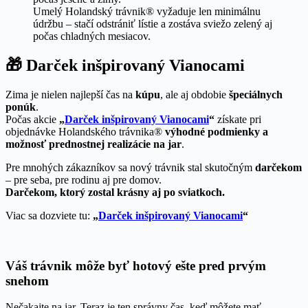
Umelý Holandský trávnik® vyžaduje len minimálnu
údržbu – stačí odstrániť lístie a zostáva sviežo zelený aj
počas chladných mesiacov.
🎁 Darček inšpirovaný Vianocami
Zima je nielen najlepší čas na
kúpu
, ale aj obdobie
špeciálnych
ponúk
.
Počas akcie
„
Darček inšpirovaný Vianocami
“
získate pri
objednávke Holandského trávnika®
výhodné podmienky a
možnosť prednostnej realizácie na jar
.
Pre mnohých zákazníkov sa nový trávnik stal skutočným
darčekom
– pre seba, pre rodinu aj pre domov.
Darčekom, ktorý zostal krásny aj po sviatkoch.
Viac sa dozviete tu:
„
Darček inšpirovaný Vianocami
“
Váš trávnik môže byť hotový ešte pred prvým
snehom
Nečakajte na jar. Teraz je ten správny čas, keď môžete mať