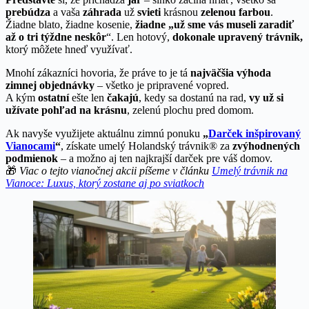
prebúdza
a vaša
záhrada
už
svieti
krásnou
zelenou farbou
.
Žiadne blato, žiadne kosenie,
žiadne „už sme vás museli zaradiť
až o tri týždne neskôr
“. Len hotový,
dokonale upravený
trávnik,
ktorý môžete hneď využívať.
Mnohí zákazníci hovoria, že práve to je tá
najväčšia výhoda
zimnej objednávky
– všetko je pripravené vopred.
A kým
ostatní
ešte len
čakajú
, kedy sa dostanú na rad,
vy už si
užívate pohľad na krásnu
, zelenú plochu pred domom.
Ak navyše využijete aktuálnu zimnú ponuku
„
Darček inšpirovaný
Vianocami
“
, získate umelý Holandský trávnik® za
zvýhodnených
podmienok
– a možno aj ten najkrajší darček pre váš domov.
🎁
Viac o tejto vianočnej akcii píšeme v článku
Umelý trávnik na
Vianoce: Luxus, ktorý zostane aj po sviatkoch