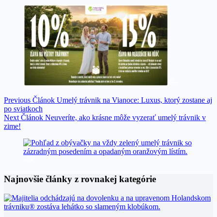
Previous
Článok
Umelý trávnik na Vianoce: Luxus, ktorý zostane aj
po sviatkoch
Next
Článok
Neuveríte, ako krásne môže vyzerať umelý trávnik v
zime!
Najnovšie články z rovnakej kategórie