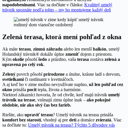
napodobeninami
. Viac sa dočítate v článku:
Kvalitný umelý
trávnik spoznáte podľa tohto – my ho montujeme každý deň
Zelená terasa, ktorá mení pohľad z okna
Ak máte
terasu
,
zimnú záhradu
alebo len menší
balkón
, umelý
Holandský trávnik® dokáže úplne
zmeniť
dojem z priestoru.
Kým
okolie
pôsobí
šedo
a prázdno, vaša
terasa
zostáva
zelená a
upravená po celý rok
.
Zelený
povrch pôsobí
prirodzene
a útulne, krásne ladí s drevom,
svetielkami
či rastlinami v kvetináčoch.
A aj keď ho v zime možno nevyužívate naplno,
už len pohľad cez
okno
prináša
pocit
tepla, života a harmónie.
Niektorí zákazníci hovoria, že od chvíle, keď majú trávnik
umelý
trávnik na terase
, vnímajú zimu úplne inak –
ako pokojné
obdobie, nie ako sivý čas bez farieb.
Riešite, ako
upraviť terasu
? Umelý trávnik na terasu prináša
komfort bez starostí
, vhodný aj pre
deti
a domáce
zvieratá
. Viac
sa dočítate tu:
Umelý trávnik na terasu? Týchto 5 dôvodov vás