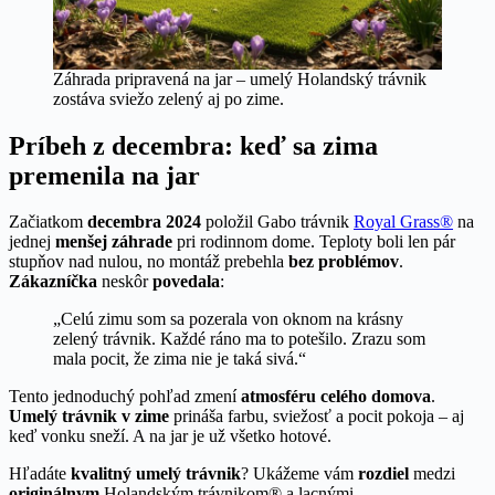
Záhrada pripravená na jar – umelý Holandský trávnik
zostáva sviežo zelený aj po zime.
Príbeh z decembra: keď sa zima
premenila na jar
Začiatkom
decembra 2024
položil Gabo trávnik
Royal Grass®
na
jednej
menšej záhrade
pri rodinnom dome. Teploty boli len pár
stupňov nad nulou, no montáž prebehla
bez problémov
.
Zákazníčka
neskôr
povedala
:
„Celú zimu som sa pozerala von oknom na krásny
zelený trávnik. Každé ráno ma to potešilo. Zrazu som
mala pocit, že zima nie je taká sivá.“
Tento jednoduchý pohľad zmení
atmosféru celého domova
.
Umelý trávnik v zime
prináša farbu, sviežosť a pocit pokoja – aj
keď vonku sneží. A na jar je už všetko hotové.
Hľadáte
kvalitný umelý trávnik
? Ukážeme vám
rozdiel
medzi
originálnym
Holandským trávnikom® a lacnými