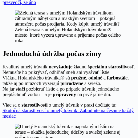
presvedčí, že áno
Zelená terasa s umelým Holandským trávnikom® –
miesto, ktoré vyzerá upravene a príjemne počas celého
roka.
Jednoduchá údržba počas zimy
Kvalitný umelý trávnik
nevyžaduje
žiadnu
špeciálnu starostlivosť
.
Nemusíte ho prikrývať, odhŕňať sneh ani vysávať lístie.
Vlákna Holandského trávnika® sú
pružné
,
odolné
a
farbostále
,
takže aj po mrazoch vyzerajú
prirodzene
a sviežo.
Na jar
stačí
pozbierať lístie a po prípade trávnik jednoducho
prepláchnuť vodou – a je
pripravený
na prvé jarné dni.
Viac sa o
starostlivosti
o umelý trávnik v praxi dočítate tu:
Skutočná starostlivosť o umelý trávnik: Zabudnite na česanie každý
mesiac