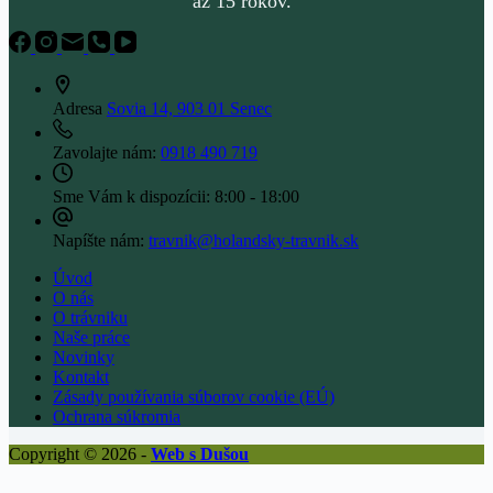
až 15 rokov.
Adresa
Sovia 14, 903 01 Senec
Zavolajte nám:
0918 490 719
Sme Vám k dispozícii:
8:00 - 18:00
Napíšte nám:
travnik@holandsky-travnik.sk
Úvod
O nás
O trávniku
Naše práce
Novinky
Kontakt
Zásady používania súborov cookie (EÚ)
Ochrana súkromia
Copyright © 2026 -
Web s Dušou