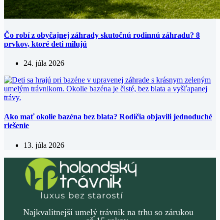
Čo robí z obyčajnej záhrady skutočnú rodinnú záhradu? 8
prvkov, ktoré deti milujú
24. júla 2026
Ako mať okolie bazéna bez blata? Rodičia objavili jednoduché
riešenie
13. júla 2026
Najkvalitnejší umelý trávnik na trhu so zárukou