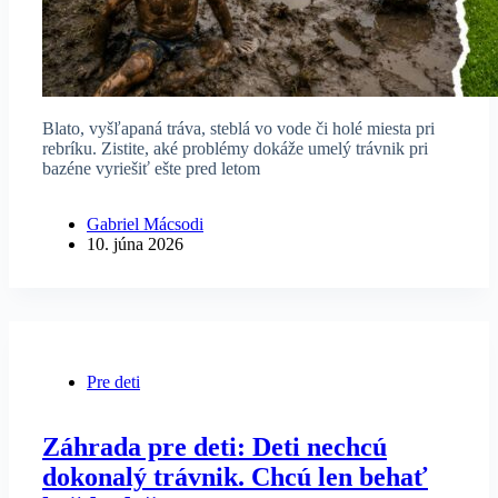
Blato, vyšľapaná tráva, steblá vo vode či holé miesta pri
rebríku. Zistite, aké problémy dokáže umelý trávnik pri
bazéne vyriešiť ešte pred letom
Gabriel Mácsodi
10. júna 2026
Pre deti
Záhrada pre deti: Deti nechcú
dokonalý trávnik. Chcú len behať