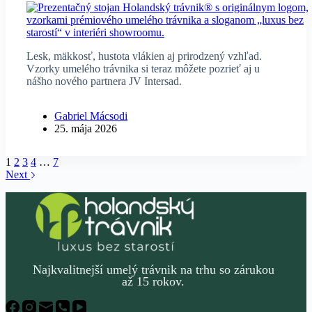
Lesk, mäkkosť, hustota vlákien aj prirodzený vzhľad.
Vzorky umelého trávnika si teraz môžete pozrieť aj u
nášho nového partnera JV Intersad.
Gabriel Mácsodi
25. mája 2026
1
2
3
4
…
7
Next
Najkvalitnejší umelý trávnik na trhu so zárukou
až 15 rokov.