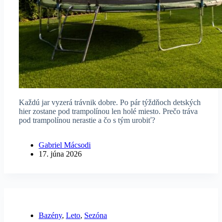
Každú jar vyzerá trávnik dobre. Po pár týždňoch detských
hier zostane pod trampolínou len holé miesto. Prečo tráva
pod trampolínou nerastie a čo s tým urobiť?
Gabriel Mácsodi
17. júna 2026
Bazény
,
Leto
,
Sezóna