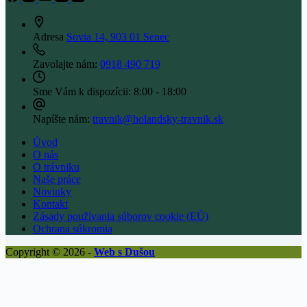
Adresa
Sovia 14, 903 01 Senec
Zavolajte nám:
0918 490 719
Sme Vám k dispozícii:
8:00 - 18:00
Napíšte nám:
travnik@holandsky-travnik.sk
Úvod
O nás
O trávniku
Naše práce
Novinky
Kontakt
Zásady používania súborov cookie (EÚ)
Ochrana súkromia
Copyright © 2026 -
Web s Dušou