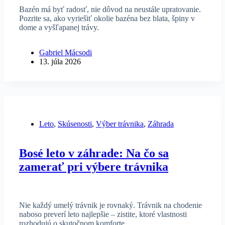
Bazén má byť radosť, nie dôvod na neustále upratovanie.
Pozrite sa, ako vyriešiť okolie bazéna bez blata, špiny v
dome a vyšľapanej trávy.
Gabriel Mácsodi
13. júla 2026
Leto
,
Skúsenosti
,
Výber trávnika
,
Záhrada
Bosé leto v záhrade: Na čo sa
zamerať pri výbere trávnika
Nie každý umelý trávnik je rovnaký. Trávnik na chodenie
naboso preverí leto najlepšie – zistite, ktoré vlastnosti
rozhodujú o skutočnom komforte.