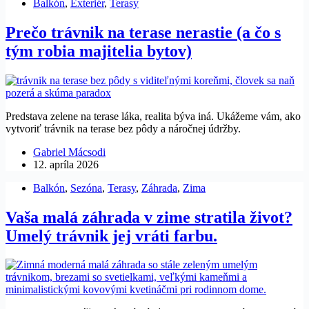
Balkón
,
Exteriér
,
Terasy
Prečo trávnik na terase nerastie (a čo s
tým robia majitelia bytov)
Predstava zelene na terase láka, realita býva iná. Ukážeme vám, ako
vytvoriť trávnik na terase bez pôdy a náročnej údržby.
Gabriel Mácsodi
12. apríla 2026
Balkón
,
Sezóna
,
Terasy
,
Záhrada
,
Zima
Vaša malá záhrada v zime stratila život?
Umelý trávnik jej vráti farbu.