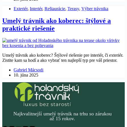
Exteriér
,
Interiér
,
Reštaurácie
,
Terasy
,
Výber trávnika
Umelý trávnik ako koberec: štýlové a
praktické riešenie
Umelý trávnik ako koberec? Štýlové riešenie pre interiér, či exteriér.
Zistite kam sa hodí a ako vybrať ten najlepší typ pre váš priestor.
Gabriel Mácsodi
10. júna 2025
Najkvalitnejší umelý trávnik na trhu so zárukou
až 15 rokov.