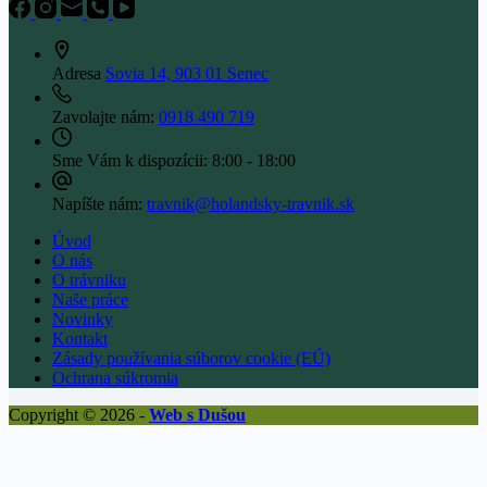
Adresa
Sovia 14, 903 01 Senec
Zavolajte nám:
0918 490 719
Sme Vám k dispozícii:
8:00 - 18:00
Napíšte nám:
travnik@holandsky-travnik.sk
Úvod
O nás
O trávniku
Naše práce
Novinky
Kontakt
Zásady používania súborov cookie (EÚ)
Ochrana súkromia
Copyright © 2026 -
Web s Dušou