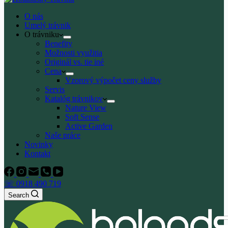
O nás
Umelý trávnik
O trávniku
Benefity
Možnosti využitia
Originál vs. tie iné
Cena
Vzorový výpočet ceny služby
Servis
Katalóg trávnikov
Nature View
Soft Sense
Active Garden
Naše práce
Novinky
Kontakt
☏ 0918 490 719
Search