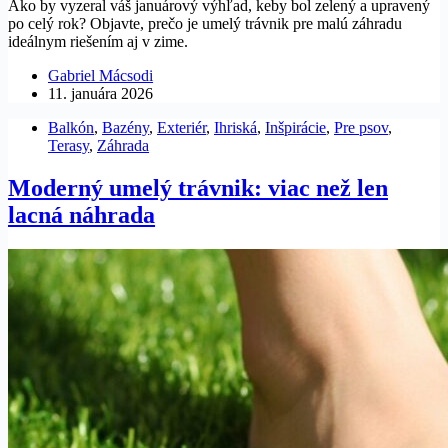
Ako by vyzeral váš januárový výhľad, keby bol zelený a upravený
po celý rok? Objavte, prečo je umelý trávnik pre malú záhradu
ideálnym riešením aj v zime.
Gabriel Mácsodi
11. januára 2026
Balkón
,
Bazény
,
Exteriér
,
Ihriská
,
Inšpirácie
,
Pre psov
,
Terasy
,
Záhrada
Moderný umelý trávnik: viac než len
lacná náhrada