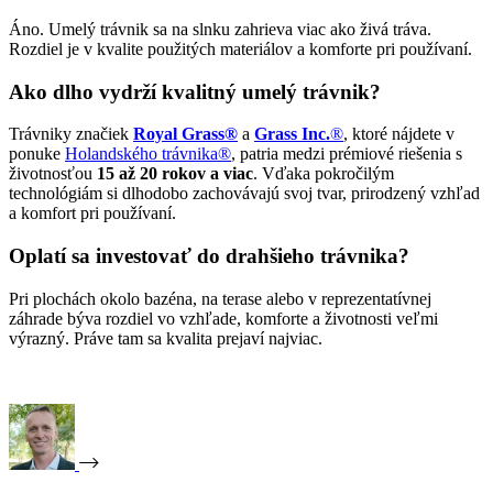
Áno. Umelý trávnik sa na slnku zahrieva viac ako živá tráva.
Rozdiel je v kvalite použitých materiálov a komforte pri používaní.
Ako dlho vydrží kvalitný umelý trávnik?
Trávniky značiek
Royal Grass®
a
Grass Inc.
®
, ktoré nájdete v
ponuke
Holandského trávnika®
, patria medzi prémiové riešenia s
životnosťou
15 až 20 rokov a viac
. Vďaka pokročilým
technológiám si dlhodobo zachovávajú svoj tvar, prirodzený vzhľad
a komfort pri používaní.
Oplatí sa investovať do drahšieho trávnika?
Pri plochách okolo bazéna, na terase alebo v reprezentatívnej
záhrade býva rozdiel vo vzhľade, komforte a životnosti veľmi
výrazný. Práve tam sa kvalita prejaví najviac.