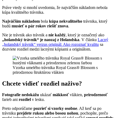
Práve vtedy si mnohí uvedomia, že najväčším nákladom nebola
kúpa kvalitného trávnika.
Najväčším nákladom
bola
kúpa nekvalitného
trávnika, ktorý
budú
musieť o pár rokov riešiť znova
.
Nie je trávnik ako trávnik a
nie každý
, ktorý je označený ako
„holandský trávnik“ je naozaj z Holandska
. V článku
Lacný
„holandský trávnik“ verzus originál: Ako rozoznať kvalitu
sa
dozviete rozdiel medzi lacnými kópiami a originálom.
Vzorka umelého trávnika Royal Grass® Blossom s
prirodzenou štruktúrou vlákien
Chcete vidieť rozdiel naživo?
Fotografie nedokážu
ukázať
mäkkosť
vlákien,
prirodzenosť
farieb ani
rozdiel
v lesku.
Preto odporúčame
pozrieť si vzorky osobne
. Až keď sa po
trávniku
prejdete rukou alebo bosou nohou
, pochopíte, prečo
medzi jednotlivými trávnikmi vznikajú také veľké
cenové rozdiely
.