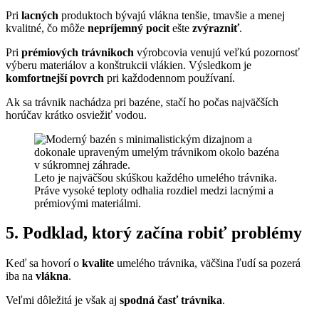
Pri
lacných
produktoch bývajú vlákna tenšie, tmavšie a menej
kvalitné, čo môže
nepríjemný pocit
ešte
zvýrazniť
.
Pri
prémiových
trávnikoch
výrobcovia venujú veľkú pozornosť
výberu materiálov a konštrukcii vlákien. Výsledkom je
komfortnejší povrch
pri každodennom používaní.
Ak sa trávnik nachádza pri bazéne, stačí ho počas najväčších
horúčav krátko osviežiť vodou.
Leto je najväčšou skúškou každého umelého trávnika.
Práve vysoké teploty odhalia rozdiel medzi lacnými a
prémiovými materiálmi.
5. Podklad, ktorý začína robiť problémy
Keď sa hovorí o
kvalite
umelého trávnika, väčšina ľudí sa pozerá
iba na
vlákna
.
Veľmi dôležitá je však aj
spodná časť trávnika
.