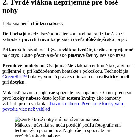
2. Tvrdé vlákna nepríjemné pre bosé
nohy
Leto znamená
chôdzu naboso
.
Deti behajú
medzi bazénom a terasou, rodina trávi viac času v
záhrade a
povrch trávnika
je zrazu oveľa
dôležitejší
ako na jar.
Pri
lacných
trávnikoch bývajú
vlákna tvrdšie
, tenšie a
nepríjemné
na dotyk. Často pôsobia skôr ako
plastové
štetiny než ako tráva.
Prémiové modely
používajú mäkšie vlákna navrhnuté tak, aby boli
príjemné
aj pri každodennom kontakte s pokožkou. Technológia
GreenSilk™
bola vytvorená práve s dôrazom na
realistický pocit
pri dotyku
.
Mäkkosť trávnika najlepšie spoznáte bez topánok. O tom, prečo sú
prvé
kroky naboso
často lepším
testom kvality
ako samotný
vzhľad, píšem v článku
Trávnik naboso: Prvé jarné kroky vám
povedia viac než vzhľad
Mäkkosť trávnika sa nedá posúdiť podľa fotografie ani
technických parametrov. Najlepšie ju spoznáte pri
prvých krokoch naboso.