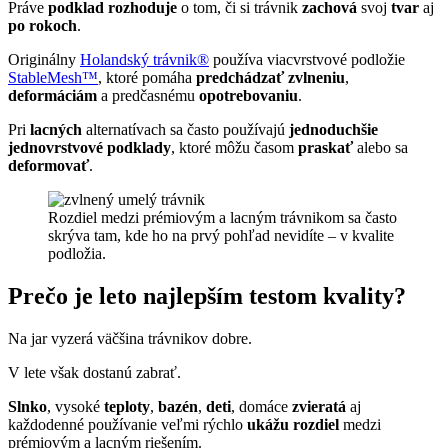
Práve
podklad rozhoduje
o tom, či si trávnik
zachová
svoj
tvar
aj
po rokoch
.
Originálny
Holandský trávnik®
používa viacvrstvové podložie
StableMesh™
, ktoré pomáha
predchádzať
zvlneniu
,
deformáciám
a predčasnému
opotrebovaniu
.
Pri
lacných
alternatívach sa často používajú
jednoduchšie
jednovrstvové podklady
, ktoré môžu časom
praskať
alebo sa
deformovať
.
Rozdiel medzi prémiovým a lacným trávnikom sa často
skrýva tam, kde ho na prvý pohľad nevidíte – v kvalite
podložia.
Prečo je leto najlepším testom kvality?
Na jar vyzerá väčšina trávnikov dobre.
V lete však dostanú zabrať.
Slnko
, vysoké
teploty
,
bazén
,
deti
, domáce
zvieratá
aj
každodenné používanie veľmi rýchlo
ukážu rozdiel
medzi
prémiovým a lacným riešením.