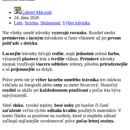
Gabriel Mácsodi
24. júna 2026
Leto
,
Sezóna
,
Skúsenosti
,
Výber trávnika
Nie všetky umelé trávniky
vyzerajú rovnako
. Rozdiel medzi
prémiovým
a
lacným
trávnikom si často všimnete už pri
prvom
pohľade
a
dotyku
.
Lacnejšie
trávniky bývajú
redšie
, majú
jednotnú
zelenú
farbu
,
výraznejší
plastový
lesk a
tvrdšie
vlákna.
Prémiové
trávniky
naopak využívajú
viacero odtieňov
zelenej, pôsobia
prirodzenejšie
a sú
príjemnejšie
na dotyk.
Práve preto nie je
výber lacného umelého trávnika
len otázkou
vzhľadu na fotografii alebo
ceny
za meter štvorcový. Skutočný
rozdiel
sa ukáže pri
každodennom používaní
a počas leta býva
najvýraznejší.
Silné
slnko
, vysoké teploty,
bosé nohy
pri bazéne či časté
zaťaženie
veľmi rýchlo
odhalia kvalitu
použitých materiálov. V
tomto článku sa pozrieme na rozdiely, ktoré si majitelia záhrad
začínajú najčastejšie uvedomovať práve
počas letnej sezóny.