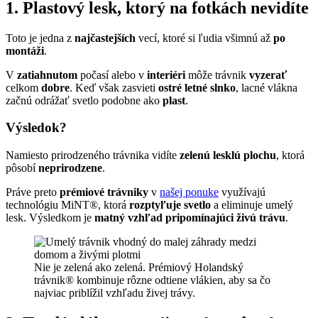
1. Plastový lesk, ktorý na fotkách nevidíte
Toto je jedna z
najčastejších
vecí, ktoré si ľudia všimnú až
po
montáži
.
V
zatiahnutom
počasí alebo v
interiéri
môže trávnik
vyzerať
celkom
dobre
. Keď však zasvieti
ostré letné slnko
, lacné vlákna
začnú odrážať svetlo podobne ako
plast
.
Výsledok?
Namiesto prirodzeného trávnika vidíte
zelenú lesklú plochu
, ktorá
pôsobí
neprirodzene
.
Práve preto
prémiové trávniky
v
našej ponuke
využívajú
technológiu MiNT®, ktorá
rozptyľuje svetlo
a eliminuje umelý
lesk. Výsledkom je
matný vzhľad pripomínajúci živú trávu
.
Nie je zelená ako zelená. Prémiový Holandský
trávnik® kombinuje rôzne odtiene vlákien, aby sa čo
najviac priblížil vzhľadu živej trávy.