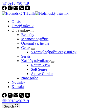
☏ 0918 490 719
O nás
Umelý trávnik
O trávniku
Benefity
Možnosti využitia
Originál vs. tie iné
Cena
Vzorový výpočet ceny služby
Servis
Katalóg trávnikov
Nature View
Soft Sense
Active Garden
Naše práce
Novinky
Kontakt
☏ 0918 490 719
Search