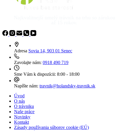
Najkvalitnejší umelý trávnik na trhu so zárukou
až 15 rokov.
Adresa
Sovia 14, 903 01 Senec
Zavolajte nám:
0918 490 719
Sme Vám k dispozícii:
8:00 - 18:00
Napíšte nám:
travnik@holandsky-travnik.sk
Úvod
O nás
O trávniku
Naše práce
Novinky
Kontakt
Zásady používania súborov cookie (EÚ)