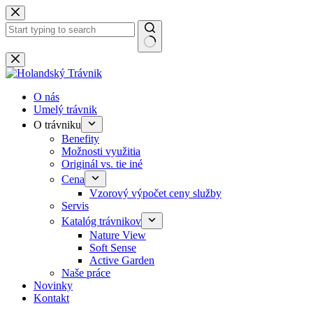
Skip
to
content
No
results
O nás
Umelý trávnik
O trávniku
Benefity
Možnosti využitia
Originál vs. tie iné
Cena
Vzorový výpočet ceny služby
Servis
Katalóg trávnikov
Nature View
Soft Sense
Active Garden
Naše práce
Novinky
Kontakt