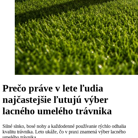
Prečo práve v lete ľudia
najčastejšie ľutujú výber
lacného umelého trávnika
Silné slnko, bosé nohy a každodenné používanie rýchlo odhalia
kvalitu trávnika. Leto ukáže, čo v praxi znamená výber lacného
umelého trávnika.