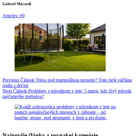
Gabriel Mácsodi
Articles: 69
Previous
Článok
Tráva pod trampolínou nerastie? Toto rieši väčšina
rodín s deťmi
Next
Článok
Problémy s trávnikom v lete: 5 miest, kde živý trávnik
najčastejšie prehráva?
Najnovšie články z rovnakej kategórie