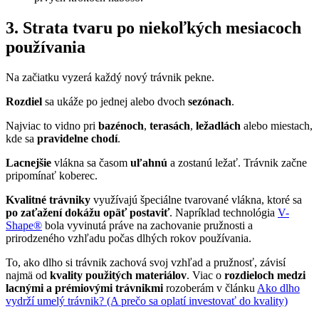
3. Strata tvaru po niekoľkých mesiacoch
používania
Na začiatku vyzerá každý nový trávnik pekne.
Rozdiel
sa ukáže po jednej alebo dvoch
sezónach
.
Najviac to vidno pri
bazénoch
,
terasách
,
ležadlách
alebo miestach,
kde sa
pravidelne chodí
.
Lacnejšie
vlákna sa časom
uľahnú
a zostanú ležať. Trávnik začne
pripomínať koberec.
Kvalitné trávniky
využívajú špeciálne tvarované vlákna, ktoré sa
po zaťažení dokážu opäť postaviť
. Napríklad technológia
V-
Shape®
bola vyvinutá práve na zachovanie pružnosti a
prirodzeného vzhľadu počas dlhých rokov používania.
To, ako dlho si trávnik zachová svoj vzhľad a pružnosť, závisí
najmä od
kvality použitých materiálov
. Viac o
rozdieloch medzi
lacnými a prémiovými trávnikmi
rozoberám v článku
Ako dlho
vydrží umelý trávnik? (A prečo sa oplatí investovať do kvality)