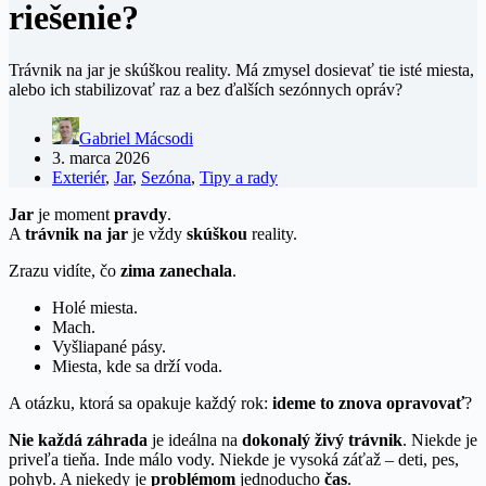
riešenie?
Trávnik na jar je skúškou reality. Má zmysel dosievať tie isté miesta,
alebo ich stabilizovať raz a bez ďalších sezónnych opráv?
Gabriel Mácsodi
3. marca 2026
Exteriér
,
Jar
,
Sezóna
,
Tipy a rady
Jar
je moment
pravdy
.
A
trávnik na jar
je vždy
skúškou
reality.
Zrazu vidíte, čo
zima zanechala
.
Holé miesta.
Mach.
Vyšliapané pásy.
Miesta, kde sa drží voda.
A otázku, ktorá sa opakuje každý rok:
ideme to znova opravovať
?
Nie každá záhrada
je ideálna na
dokonalý živý trávnik
. Niekde je
priveľa tieňa. Inde málo vody. Niekde je vysoká záťaž – deti, pes,
pohyb. A niekedy je
problémom
jednoducho
čas
.