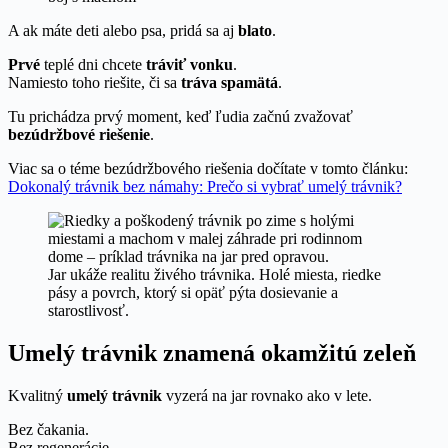
A ak máte deti alebo psa, pridá sa aj
blato
.
Prvé
teplé dni chcete
tráviť vonku
.
Namiesto toho riešite, či sa
tráva spamätá
.
Tu prichádza prvý moment, keď ľudia začnú zvažovať
bezúdržbové riešenie
.
Viac sa o téme bezúdržbového riešenia dočítate v tomto článku:
Dokonalý trávnik bez námahy: Prečo si vybrať umelý trávnik?
Jar ukáže realitu živého trávnika. Holé miesta, riedke
pásy a povrch, ktorý si opäť pýta dosievanie a
starostlivosť.
Umelý trávnik znamená okamžitú zeleň
Kvalitný
umelý trávnik
vyzerá na jar rovnako ako v lete.
Bez čakania.
Bez regenerácie.