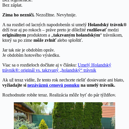
Bez záplat.
Zima ho nezničí.
Nezožltne. Nevyhnije.
A na rozdiel od lacných napodobenín si umelý
Holandský trávnk®
drží tvar aj po rokoch – práve preto je dôležité
rozlišovať
medzi
originálnym
produktom a „
takzvaným holandským
“ trávnikom,
ktorý sa po zime
môže zvlniť
alebo sploštiť.
Jar tak nie je obdobím opráv.
Je obdobím hotového výsledku.
Viac sa o rozdieloch dočítate aj v článku:
Umelý Holandský
trávnik®: originál vs. takzvaný „holandský“ trávnik
Ak už teraz vidíte, že tento rok nechcete riešiť dosievanie ani blato,
vyžiadajte si
nezáväznú cenovú ponuku
na umelý trávnik.
Rozhodnutie robíte teraz. Realizácia môže byť do pár týždňov.