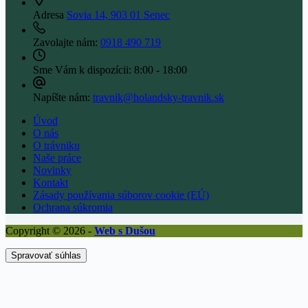
Adresa
Sovia 14, 903 01 Senec
Zavolajte nám:
0918 490 719
Sme Vám k dispozícii:
8:00 - 18:00
Napíšte nám:
travnik@holandsky-travnik.sk
Úvod
O nás
O trávniku
Naše práce
Novinky
Kontakt
Zásady používania súborov cookie (EÚ)
Ochrana súkromia
Copyright © 2026 -
Web s Dušou
Spravovať súhlas