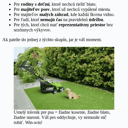
Pre
rodiny s deťmi
, ktoré nechcú riešiť blato.
Pre
majiteľov psov
, ktorí už nechcú vypálené miesta.
Pre majiteľov
malých záhrad
, kde každá škvrna vidno.
Pre ľudí, ktorí
nemajú čas
na pravidelnú
údržbu
.
Pre tých, ktorí chcú mať
reprezentatívny priestor
bez
sezónnych výkyvov.
Ak patríte do jednej z týchto skupín, jar je váš moment.
Umelý trávnik pre psa = žiadne kosenie, žiadne blato,
žiadne starosti. Váš pes oddychuje, vy nemusíte nič
robiť. Win-win!