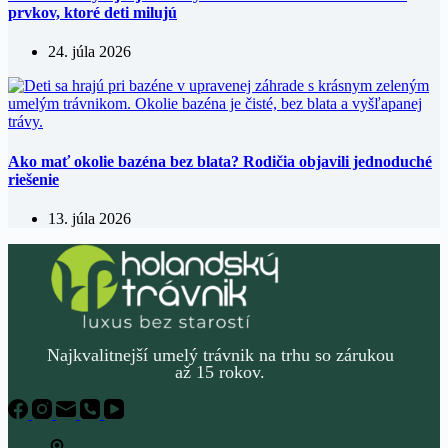
prvkov, ktoré deti milujú
24. júla 2026
Ako mať okolie bazéna bez blata? Rodičia objavili jednoduché
riešenie
13. júla 2026
Najkvalitnejší umelý trávnik na trhu so zárukou
až 15 rokov.