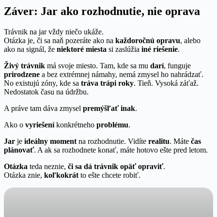
Záver: Jar ako rozhodnutie, nie oprava
Trávnik na jar vždy niečo ukáže.
Otázka je, či sa naň pozeráte ako na
každoročnú opravu
, alebo
ako na signál, že
niektoré miesta
si zaslúžia
iné riešenie
.
Živý trávnik
má svoje miesto. Tam, kde sa mu
darí
, funguje
prirodzene
a bez extrémnej námahy, nemá zmysel ho nahrádzať.
No existujú zóny, kde sa
tráva trápi roky
. Tieň. Vysoká záťaž.
Nedostatok času na údržbu.
A práve tam dáva zmysel
premýšľať inak
.
Ako o
vyriešení
konkrétneho
problému
.
Jar
je
ideálny moment
na rozhodnutie. Vidíte
realitu
. Máte
čas
plánovať
. A ak sa rozhodnete konať, máte hotovo ešte pred letom.
Otázka
teda neznie,
či sa dá trávnik opäť opraviť
.
Otázka znie,
koľkokrát
to ešte chcete robiť.