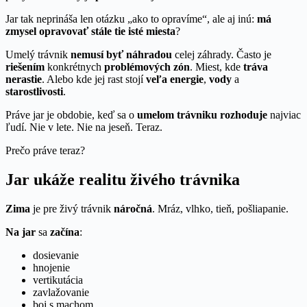
Jar tak neprináša len otázku „ako to opravíme“, ale aj inú:
má
zmysel opravovať stále tie isté miesta
?
Umelý trávnik
nemusí byť náhradou
celej záhrady. Často je
riešením
konkrétnych
problémových zón
. Miest, kde
tráva
nerastie
. Alebo kde jej rast stojí
veľa energie
,
vody
a
starostlivosti
.
Práve jar je obdobie, keď sa o
umelom trávniku
rozhoduje
najviac
ľudí. Nie v lete. Nie na jeseň. Teraz.
Prečo práve teraz?
Jar ukáže realitu živého trávnika
Zima
je pre živý trávnik
náročná
. Mráz, vlhko, tieň, pošliapanie.
Na
jar
sa
začína
:
dosievanie
hnojenie
vertikutácia
zavlažovanie
boj s machom