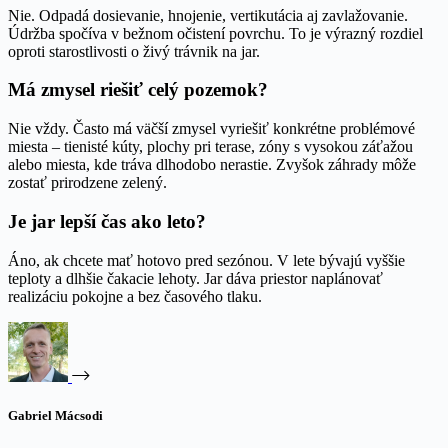
Nie. Odpadá dosievanie, hnojenie, vertikutácia aj zavlažovanie.
Údržba spočíva v bežnom očistení povrchu. To je výrazný rozdiel
oproti starostlivosti o živý trávnik na jar.
Má zmysel riešiť celý pozemok?
Nie vždy. Často má väčší zmysel vyriešiť konkrétne problémové
miesta – tienisté kúty, plochy pri terase, zóny s vysokou záťažou
alebo miesta, kde tráva dlhodobo nerastie. Zvyšok záhrady môže
zostať prirodzene zelený.
Je jar lepší čas ako leto?
Áno, ak chcete mať hotovo pred sezónou. V lete bývajú vyššie
teploty a dlhšie čakacie lehoty. Jar dáva priestor naplánovať
realizáciu pokojne a bez časového tlaku.
Gabriel Mácsodi