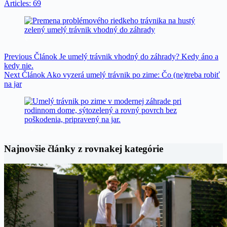
Articles: 69
Previous
Článok
Je umelý trávnik vhodný do záhrady? Kedy áno a
kedy nie.
Next
Článok
Ako vyzerá umelý trávnik po zime: Čo (ne)treba robiť
na jar
Najnovšie články z rovnakej kategórie