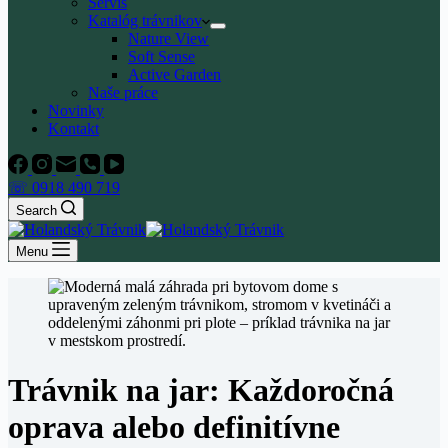
Servis
Katalóg trávnikov
Nature View
Soft Sense
Active Garden
Naše práce
Novinky
Kontakt
☏ 0918 490 719
Search
Menu
Trávnik na jar: Každoročná
oprava alebo definitívne