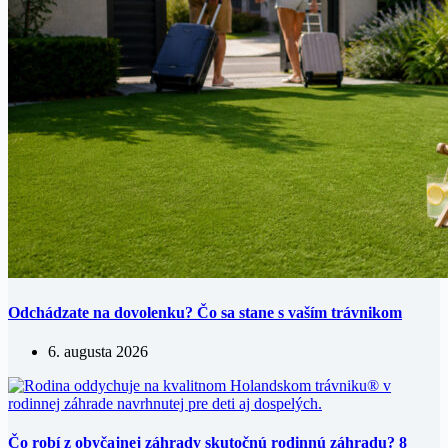
Odchádzate na dovolenku? Čo sa stane s vaším trávnikom
6. augusta 2026
Čo robí z obyčajnej záhrady skutočnú rodinnú záhradu? 8