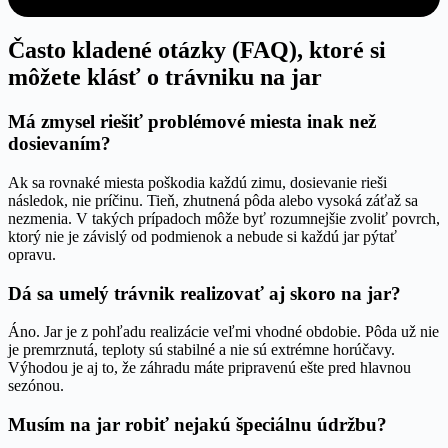
Často kladené otázky (FAQ), ktoré si
môžete klásť o trávniku na jar
Má zmysel riešiť problémové miesta inak než
dosievaním?
Ak sa rovnaké miesta poškodia každú zimu, dosievanie rieši
následok, nie príčinu. Tieň, zhutnená pôda alebo vysoká záťaž sa
nezmenia. V takých prípadoch môže byť rozumnejšie zvoliť povrch,
ktorý nie je závislý od podmienok a nebude si každú jar pýtať
opravu.
Dá sa umelý trávnik realizovať aj skoro na jar?
Áno. Jar je z pohľadu realizácie veľmi vhodné obdobie. Pôda už nie
je premrznutá, teploty sú stabilné a nie sú extrémne horúčavy.
Výhodou je aj to, že záhradu máte pripravenú ešte pred hlavnou
sezónou.
Musím na jar robiť nejakú špeciálnu údržbu?