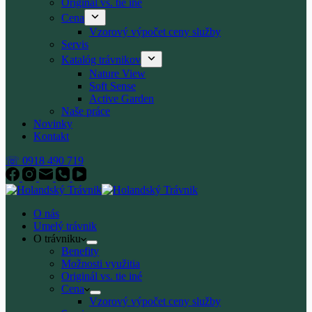
Originál vs. tie iné
Cena
Vzorový výpočet ceny služby
Servis
Katalóg trávnikov
Nature View
Soft Sense
Active Garden
Naše práce
Novinky
Kontakt
☏ 0918 490 719
O nás
Umelý trávnik
O trávniku
Benefity
Možnosti využitia
Originál vs. tie iné
Cena
Vzorový výpočet ceny služby