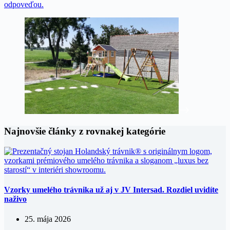
odpoveďou.
Najnovšie články z rovnakej kategórie
Vzorky umelého trávnika už aj v JV Intersad. Rozdiel uvidíte
naživo
25. mája 2026