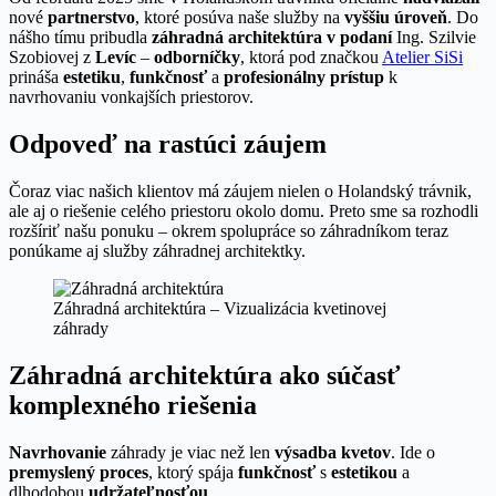
nové
partnerstvo
, ktoré posúva naše služby na
vyššiu úroveň
. Do
nášho tímu pribudla
záhradná architektúra v podaní
Ing. Szilvie
Szobiovej z
Levíc
–
odborníčky
, ktorá pod značkou
Atelier
SiSi
prináša
estetiku
,
funkčnosť
a
profesionálny prístup
k
navrhovaniu vonkajších priestorov.
Odpoveď na rastúci záujem
Čoraz viac našich klientov má záujem nielen o Holandský trávnik,
ale aj o riešenie celého priestoru okolo domu. Preto sme sa rozhodli
rozšíriť našu ponuku – okrem spolupráce so záhradníkom teraz
ponúkame aj služby záhradnej architektky.
Záhradná architektúra – Vizualizácia kvetinovej
záhrady
Záhradná architektúra ako súčasť
komplexného riešenia
Navrhovanie
záhrady je viac než len
výsadba kvetov
. Ide o
premyslený proces
, ktorý spája
funkčnosť
s
estetikou
a
dlhodobou
udržateľnosťou
.