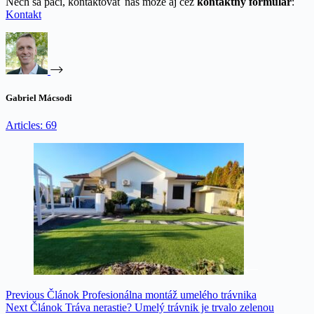
Nech sa páči, kontaktovať nás môže aj cez
kontaktný formulár
:
Kontakt
Gabriel Mácsodi
Articles: 69
Previous
Článok
Profesionálna montáž umelého trávnika
Next
Článok
Tráva nerastie? Umelý trávnik je trvalo zelenou