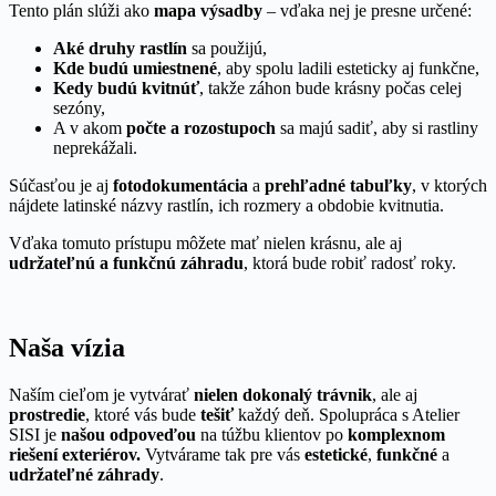
Tento plán slúži ako
mapa výsadby
– vďaka nej je presne určené:
Aké druhy rastlín
sa použijú,
Kde budú umiestnené
, aby spolu ladili esteticky aj funkčne,
Kedy budú kvitnúť
, takže záhon bude krásny počas celej
sezóny,
A v akom
počte a rozostupoch
sa majú sadiť, aby si rastliny
neprekážali.
Súčasťou je aj
fotodokumentácia
a
prehľadné tabuľky
, v ktorých
nájdete latinské názvy rastlín, ich rozmery a obdobie kvitnutia.
Vďaka tomuto prístupu môžete mať nielen krásnu, ale aj
udržateľnú a funkčnú záhradu
, ktorá bude robiť radosť roky.
Naša vízia
Naším cieľom je vytvárať
nielen dokonalý trávnik
, ale aj
prostredie
, ktoré vás bude
tešiť
každý deň. Spolupráca s Atelier
SISI je
našou odpoveďou
na túžbu klientov po
komplexnom
riešení exteriérov.
Vytvárame tak pre vás
estetické
,
funkčné
a
udržateľné záhrady
.