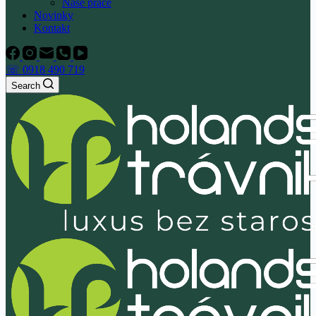
Naše práce
Novinky
Kontakt
☏ 0918 490 719
Search