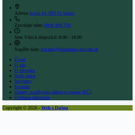
Adresa
Sovia 14, 903 01 Senec
Zavolajte nám:
0918 490 719
Sme Vám k dispozícii:
8:00 - 18:00
Napíšte nám:
travnik@holandsky-travnik.sk
Úvod
O nás
O trávniku
Naše práce
Novinky
Kontakt
Zásady používania súborov cookie (EÚ)
Ochrana súkromia
Copyright © 2026 -
Web s Dušou