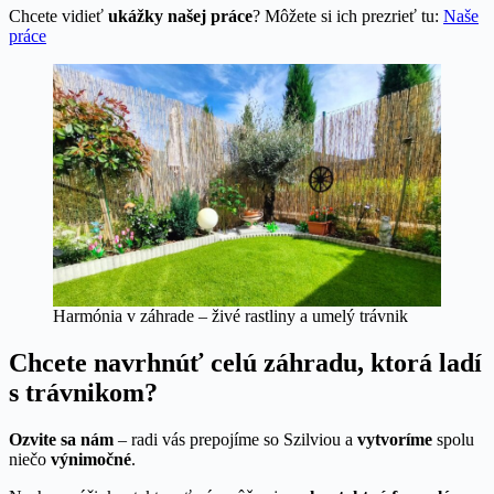
Chcete vidieť
ukážky našej práce
? Môžete si ich prezrieť tu:
Naše
práce
Harmónia v záhrade – živé rastliny a umelý trávnik
Chcete navrhnúť celú záhradu, ktorá ladí
s trávnikom?
Ozvite sa nám
– radi vás prepojíme so Szilviou a
vytvoríme
spolu
niečo
výnimočné
.