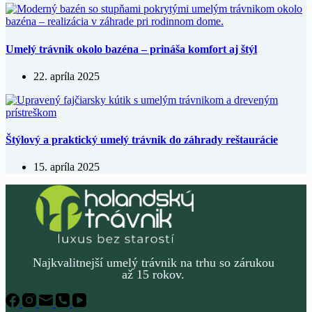
Umelý trávnik okolo bazéna – prináša komfort aj štýl
22. apríla 2025
Štýlový a praktický umelý trávnik do záhrady reštaurácie
15. apríla 2025
Najkvalitnejší umelý trávnik na trhu so zárukou
až 15 rokov.