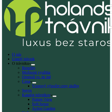
O nás
Umelý trávnik
O trávniku
Benefity
Možnosti využitia
Originál vs. tie iné
Cena
Vzorový výpočet ceny služby
Servis
Katalóg trávnikov
Nature View
Soft Sense
Active Garden