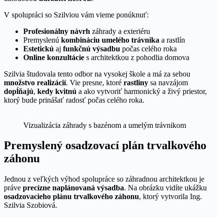
V spolupráci so Szilviou vám vieme ponúknuť:
Profesionálny návrh
záhrady a exteriéru
Premyslenú
kombináciu umelého trávnika
a rastlín
Estetickú
aj
funkčnú výsadbu
počas celého roka
Online konzultácie
s architektkou z pohodlia domova
Szilvia študovala tento odbor na vysokej škole a má za sebou
množstvo realizácií
. Vie presne, ktoré
rastliny
sa navzájom
dopĺňajú
,
kedy kvitnú
a ako vytvoriť harmonický a živý priestor,
ktorý bude prinášať radosť počas celého roka.
Vizualizácia záhrady s bazénom a umelým trávnikom
Premyslený osadzovací plán trvalkového
záhonu
Jednou z veľkých výhod spolupráce so záhradnou architektkou je
práve
precízne naplánovaná výsadba
. Na obrázku vidíte ukážku
osadzovacieho plánu trvalkového záhonu
, ktorý vytvorila Ing.
Szilvia Szobiová.