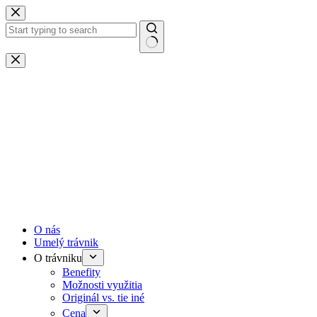
Skip
to
content
No
results
O nás
Umelý trávnik
O trávniku
Benefity
Možnosti využitia
Originál vs. tie iné
Cena