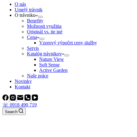
O nás
Umelý trávnik
O trávniku
Benefity
Možnosti využitia
Originál vs. tie iné
Cena
Vzorový výpočet ceny služby
Servis
Katalóg trávnikov
Nature View
Soft Sense
Active Garden
Naše práce
Novinky
Kontakt
☏ 0918 490 719
Search