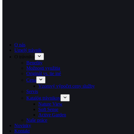
O nás
Umelý trávnik
O trávniku
Benefity
Možnosti využitia
Originál vs. tie iné
Cena
Vzorový výpočet ceny služby
Servis
Katalóg trávnikov
Nature View
Soft Sense
Active Garden
Naše práce
Novinky
Kontakt