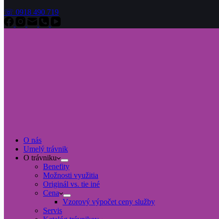
☏ 0918 490 719
O nás
Umelý trávnik
O trávniku
Benefity
Možnosti využitia
Originál vs. tie iné
Cena
Vzorový výpočet ceny služby
Servis