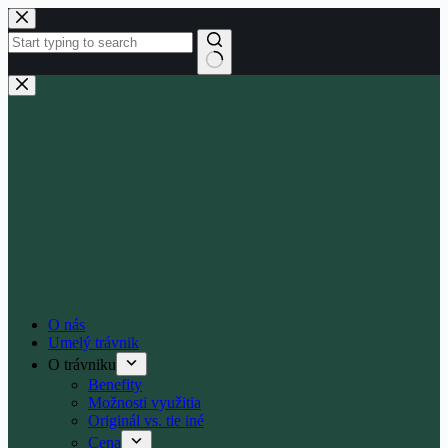
Skip
to
content
No
results
O nás
Umelý trávnik
O trávniku
Benefity
Možnosti využitia
Originál vs. tie iné
Cena