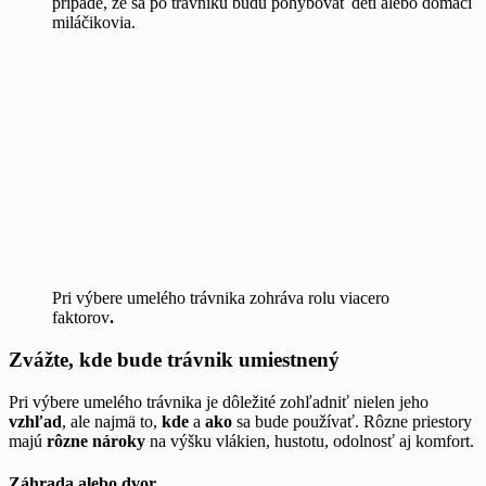
prípade, že sa po trávniku budú pohybovať deti alebo domáci
miláčikovia.
Pri výbere umelého trávnika zohráva rolu viacero
faktorov
.
Zvážte, kde bude trávnik umiestnený
Pri výbere umelého trávnika je dôležité zohľadniť nielen jeho
vzhľad
, ale najmä to,
kde
a
ako
sa bude používať. Rôzne priestory
majú
rôzne nároky
na výšku vlákien, hustotu, odolnosť aj komfort.
Záhrada alebo dvor