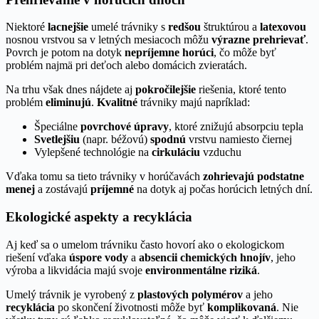
Niektoré
lacnejšie
umelé trávniky s
redšou
štruktúrou a
latexovou
nosnou vrstvou sa v letných mesiacoch môžu
výrazne prehrievať
.
Povrch je potom na dotyk
nepríjemne horúci
, čo môže byť
problém najmä pri deťoch alebo domácich zvieratách.
Na trhu však dnes nájdete aj
pokročilejšie
riešenia, ktoré tento
problém
eliminujú
.
Kvalitné
trávniky majú napríklad:
Špeciálne
povrchové úpravy
, ktoré znižujú absorpciu tepla
Svetlejšiu
(napr. béžovú)
spodnú
vrstvu namiesto čiernej
Vylepšené technológie na
cirkuláciu
vzduchu
Vďaka tomu sa tieto trávniky v horúčavách
zohrievajú podstatne
menej
a zostávajú
príjemné
na dotyk aj počas horúcich letných dní.
Ekologické aspekty a recyklácia
Aj keď sa o umelom trávniku často hovorí ako o ekologickom
riešení vďaka
úspore vody
a
absencii chemických hnojív
, jeho
výroba a likvidácia majú svoje
environmentálne riziká
.
Umelý trávnik je vyrobený z
plastových polymérov
a jeho
recyklácia
po skončení životnosti môže byť
komplikovaná
. Nie