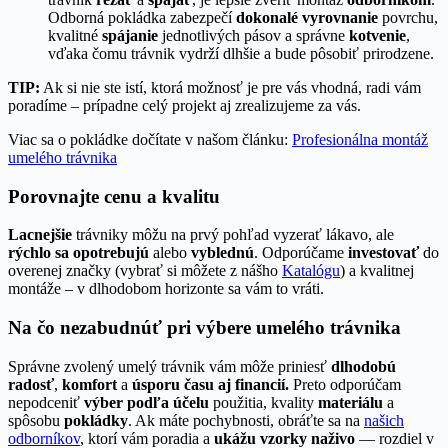
Odborná pokládka zabezpečí
dokonalé vyrovnanie
povrchu,
kvalitné
spájanie
jednotlivých pásov a správne
kotvenie
,
vďaka čomu trávnik vydrží dlhšie a bude pôsobiť prirodzene.
TIP:
Ak si nie ste istí, ktorá možnosť je pre vás vhodná, radi vám
poradíme – prípadne celý projekt aj zrealizujeme za vás.
Viac sa o pokládke dočítate v našom článku:
Profesionálna montáž
umelého trávnika
Porovnajte cenu a kvalitu
Lacnejšie
trávniky môžu na prvý pohľad vyzerať lákavo, ale
rýchlo sa opotrebujú
alebo
vyblednú
. Odporúčame
investovať
do
overenej značky (vybrať si môžete z nášho
Katalógu
) a kvalitnej
montáže – v dlhodobom horizonte sa vám to vráti.
Na čo nezabudnúť pri výbere umelého trávnika
Správne zvolený umelý trávnik vám môže priniesť
dlhodobú
radosť
,
komfort
a
úsporu času aj financií.
Preto odporúčam
nepodceniť
výber podľa účelu
použitia, kvality
materiálu
a
spôsobu
pokládky
. Ak máte pochybnosti, obráťte sa na
našich
odborníkov
, ktorí vám poradia a
ukážu vzorky naživo
— rozdiel v