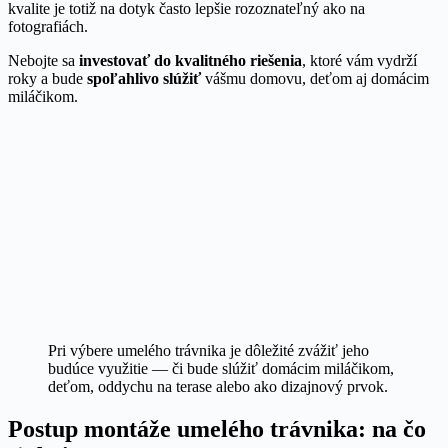
kvalite je totiž na dotyk často lepšie rozoznateľný ako na
fotografiách.
Nebojte sa
investovať do kvalitného riešenia
, ktoré vám vydrží
roky a bude
spoľahlivo slúžiť
vášmu domovu, deťom aj domácim
miláčikom.
Pri výbere umelého trávnika je dôležité zvážiť jeho
budúce využitie — či bude slúžiť domácim miláčikom,
deťom, oddychu na terase alebo ako dizajnový prvok.
Postup montáže umelého trávnika: na čo