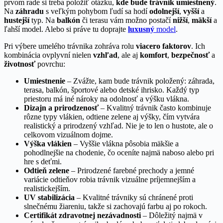
prvom rade si treba položiť otázku,
kde bude trávnik umiestnený
.
Na
záhradu
s veľkým pohybom ľudí sa hodí
odolnejší
,
vyšší
a
hustejší
typ. Na
balkón
či terasu vám možno postačí
nižší
,
mäkší
a
ľahší model. Alebo si práve tu doprajte
luxusný
model
.
Pri výbere umelého trávnika zohráva rolu
viacero faktorov
. Ich
kombinácia ovplyvní nielen
vzhľad
, ale aj
komfort
,
bezpečnosť
a
životnosť
povrchu:
Umiestnenie
– Zvážte, kam bude trávnik položený: záhrada,
terasa, balkón, športové alebo detské ihrisko. Každý typ
priestoru má iné nároky na odolnosť a výšku vlákna.
Dizajn a prirodzenosť
– Kvalitný trávnik často kombinuje
rôzne typy vlákien, odtiene zelene aj výšky, čím vytvára
realistický a prirodzený vzhľad. Nie je to len o hustote, ale o
celkovom vizuálnom dojme.
Výška vlákien
– Vyššie vlákna pôsobia mäkšie a
pohodlnejšie na chodenie, čo oceníte najmä naboso alebo pri
hre s deťmi.
Odtieň zelene
– Prirodzené farebné prechody a jemné
variácie odtieňov robia trávnik vizuálne príjemnejším a
realistickejším.
UV stabilizácia
– Kvalitné trávniky sú chránené proti
slnečnému žiareniu, takže si zachovajú farbu aj po rokoch.
Certifikát zdravotnej nezávadnosti
– Dôležitý najmä v