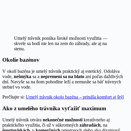
Umelý trávnik ponúka široké možnosti využitia —
skvele sa hodí nie len na zem do záhrady, ale aj na
stenu.
Okolie bazénov
V okolí bazéna je umelý trávnik praktický aj estetický. Odoláva
vode,
nešmýka
sa a
nepremení sa na blato
ani počas daždivých
dní. Navyše sa na ňom pohodlne leží a nemusíte sa báť trávnych
stebiel vo vode.
Prečítajte si:
Umelý trávnik okolo bazéna – prináša komfort aj štýl
Ako z umelého trávnika vyťažiť maximum
Umelý trávnik otvára
nekonečné možnosti
kreatívneho aj
praktického využitia, či už v súkromných
záhradách
, na
športoviskách
, v
komerčných
priestoroch alebo ako dizajnový