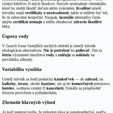
výskyt kliešťov či iných škodcov. Navyše neobsahuje chemikálie,
ktoré by mohli škodiť deťom alebo zvieratám.
Kvalitné
umelé
trávniky majú
certifikáty o nezávadnosti
, takže si môžete byť istí,
že sú zdravotne bezpečné. Naopak,
lacnejšie
alternatívy často
takýto
certifikát nemajú
a môžu obsahovať
zdraviu škodlivé
látky.
Úspora vody
V časoch čoraz častejších suchých období je umelý trávnik
ekologickou alternatívou.
Nie je potrebné
ho
polievať
, čím sa
šetria
významné množstvá
vody
a
znižujú
sa
náklady
na
prevádzku záhrady.
Variabilita využitia
Umelý trávnik sa hodí prakticky
kamkoľvek
— do
záhrad
, na
balkóny
,
terasy
, okolie
bazénov
, ale aj do
komerčných
priestorov,
hotelov
, wellness centier či
kancelárií
. Dokáže sa prispôsobiť
rôznym povrchom a požiadavkám.
Zhrnutie hlavných výhod
Aj keď niektorí tvrdia, že prírodná tráva je nenahraditeľná, podľa