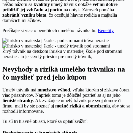
nášho názoru sa
kvalitný
umelý trávnik dokáže
veľmi dobre
priblížiť jej vzhľadu aj pocitu
na dotyk. Zároveň pomáha
zabrániť vzniku blata
, čo oceňujú hlavne rodičia a majitelia
domácich miláčikov.
Prečítajte si viac o benefitoch umelého trávnika tu:
Benefity
Živý trávnik na detskom ihrisku v materskej škole pod stromami
nerastie - to je skvelý priestor pre umelý trávnik,
Nevýhody a riziká umelého trávnika: na
čo myslieť pred jeho kúpou
Umelý trávnik má
množstvo výhod
, vďaka ktorým si získava čoraz
viac priaznivcov. Napriek tomu je dôležité pozrieť sa aj na jeho
tienisté stránky
. Ak zvažujete umelý trávnik pre svoj domov či
firmu, mali by ste poznať aj
možné riziká a obmedzenia
, aby ste sa
rozhodli informovane.
Tu sú tri hlavné oblasti, ktoré sa oplatí zvážiť:
Prehrievanie v horúcich dňoch