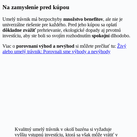
Na zamyslenie pred kúpou
Umelý trávnik má bezpochyby
množstvo benefitov
, ale nie je
univerzálne riešenie pre každého. Pred jeho kúpou sa oplatí
dôkladne zvážiť
prehrievanie, ekologické dopady aj prvotnú
investíciu, aby ste boli so svojím rozhodnutím
spokojní
dlhodobo.
Viac o
porovnaní výhod a nevýhod
si môžete prečítať tu:
Živý
alebo umelý trávnik: Porovnali sme výhody a nevýhody
Kvalitný umelý trávnik v okolí bazéna si vyžaduje
vyššiu vstupnú investíciu, ktorá sa však môže vrátiť v