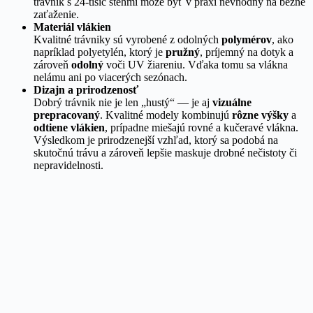
trávnik s 24-tisíc stehmi môže byť v praxi nevhodný na bežné
zaťaženie.
Materiál vlákien
Kvalitné trávniky sú vyrobené z odolných
polymérov
, ako
napríklad polyetylén, ktorý je
pružný
, príjemný na dotyk a
zároveň
odolný
voči UV žiareniu. Vďaka tomu sa vlákna
nelámu ani po viacerých sezónach.
Dizajn a prirodzenosť
Dobrý trávnik nie je len „hustý“ — je aj
vizuálne
prepracovaný
. Kvalitné modely kombinujú
rôzne výšky
a
odtiene vlákien
, prípadne miešajú rovné a kučeravé vlákna.
Výsledkom je prirodzenejší vzhľad, ktorý sa podobá na
skutočnú trávu a zároveň lepšie maskuje drobné nečistoty či
nepravidelnosti.