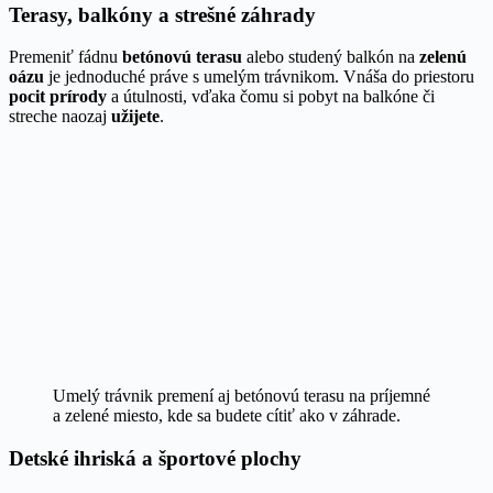
Terasy, balkóny a strešné záhrady
Premeniť fádnu
betónovú terasu
alebo studený balkón na
zelenú
oázu
je jednoduché práve s umelým trávnikom. Vnáša do priestoru
pocit prírody
a útulnosti, vďaka čomu si pobyt na balkóne či
streche naozaj
užijete
.
Umelý trávnik premení aj betónovú terasu na príjemné
a zelené miesto, kde sa budete cítiť ako v záhrade.
Detské ihriská a športové plochy