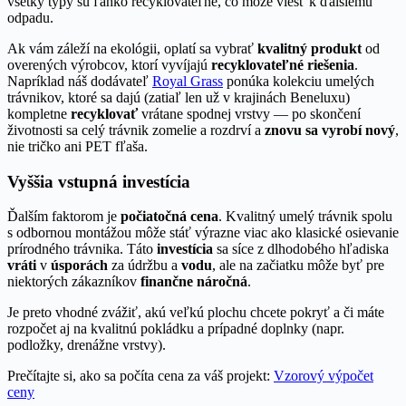
všetky typy sú ľahko recyklovateľné, čo môže viesť k ďalšiemu
odpadu.
Ak vám záleží na ekológii, oplatí sa vybrať
kvalitný produkt
od
overených výrobcov, ktorí vyvíjajú
recyklovateľné riešenia
.
Napríklad náš dodávateľ
Royal Grass
ponúka kolekciu umelých
trávnikov, ktoré sa dajú (zatiaľ len už v krajinách Beneluxu)
kompletne
recyklovať
vrátane spodnej vrstvy — po skončení
životnosti sa celý trávnik zomelie a rozdrví a
znovu sa vyrobí nový
,
nie tričko ani PET fľaša.
Vyššia vstupná investícia
Ďalším faktorom je
počiatočná cena
. Kvalitný umelý trávnik spolu
s odbornou montážou môže stáť výrazne viac ako klasické osievanie
prírodného trávnika. Táto
investícia
sa síce z dlhodobého hľadiska
vráti
v
úsporách
za údržbu a
vodu
, ale na začiatku môže byť pre
niektorých zákazníkov
finančne náročná
.
Je preto vhodné zvážiť, akú veľkú plochu chcete pokryť a či máte
rozpočet aj na kvalitnú pokládku a prípadné doplnky (napr.
podložky, drenážne vrstvy).
Prečítajte si, ako sa počíta cena za váš projekt:
Vzorový výpočet
ceny