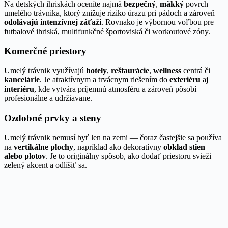
Na detských ihriskách oceníte najmä
bezpečný
,
mäkký
povrch
umelého trávnika, ktorý znižuje riziko úrazu pri pádoch a zároveň
odolávajú intenzívnej záťaži
. Rovnako je výbornou voľbou pre
futbalové ihriská, multifunkčné športoviská či workoutové zóny.
Komerčné priestory
Umelý trávnik využívajú
hotely
,
reštaurácie
,
wellness
centrá či
kancelárie
. Je atraktívnym a trvácnym riešením do
exteriéru
aj
interiéru
, kde vytvára príjemnú atmosféru a zároveň pôsobí
profesionálne a udržiavane.
Ozdobné prvky a steny
Umelý trávnik nemusí byť len na zemi — čoraz častejšie sa používa
na
vertikálne plochy
, napríklad ako dekoratívny
obklad stien
alebo plotov
. Je to originálny spôsob, ako dodať priestoru svieži
zelený akcent a odlíšiť sa.