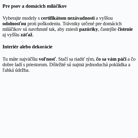
Pre psov a domácich miláčikov
Vyberajte modely s
certifikátom nezávadnosti
a vyššou
odolnosťou
proti poškodeniu. Trávniky určené pre domácich
miláčikov sú navrhnuté tak, aby zniesli
pazúriky
, častejšie
čistenie
aj vyššiu
záťaž
.
Interiér alebo dekorácie
Tu máte najväčšiu
voľnosť
. Stačí sa riadiť tým,
čo sa vám páči
a čo
dobre ladí s priestorom. Dôležité sú najmä jednoduchá pokládka a
ľahká údržba.