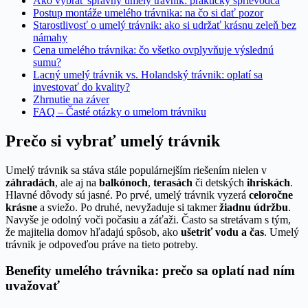
Ako vybrať správny umelý trávnik: praktický sprievodca
Postup montáže umelého trávnika: na čo si dať pozor
Starostlivosť o umelý trávnik: ako si udržať krásnu zeleň bez
námahy
Cena umelého trávnika: čo všetko ovplyvňuje výslednú
sumu?
Lacný umelý trávnik vs. Holandský trávnik: oplatí sa
investovať do kvality?
Zhrnutie na záver
FAQ – Časté otázky o umelom trávniku
Prečo si vybrať umelý trávnik
Umelý trávnik sa stáva stále populárnejším riešením nielen v
záhradách
, ale aj na
balkónoch
,
terasách
či detských
ihriskách
.
Hlavné dôvody sú jasné. Po prvé, umelý trávnik vyzerá
celoročne
krásne
a sviežo. Po druhé, nevyžaduje si takmer
žiadnu údržbu
.
Navyše je odolný voči počasiu a záťaži. Často sa stretávam s tým,
že majitelia domov hľadajú spôsob, ako
ušetriť vodu a čas
. Umelý
trávnik je odpoveďou práve na tieto potreby.
Benefity umelého trávnika: prečo sa oplatí nad ním
uvažovať