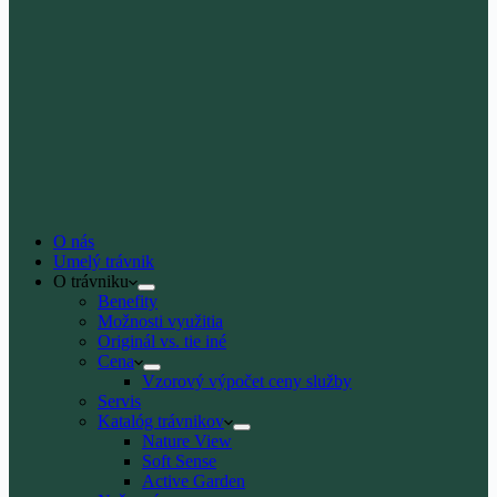
O nás
Umelý trávnik
O trávniku
Benefity
Možnosti využitia
Originál vs. tie iné
Cena
Vzorový výpočet ceny služby
Servis
Katalóg trávnikov
Nature View
Soft Sense
Active Garden