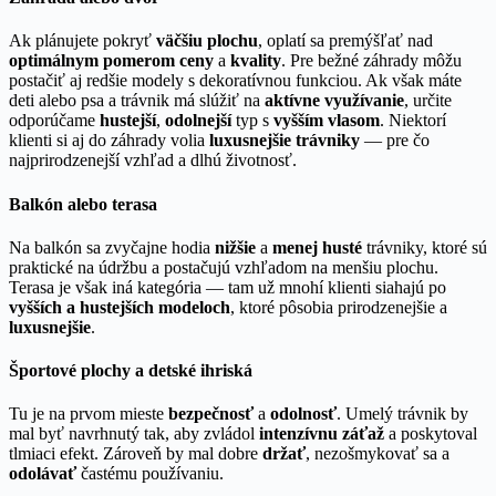
Ak plánujete pokryť
väčšiu plochu
, oplatí sa premýšľať nad
optimálnym pomerom ceny
a
kvality
. Pre bežné záhrady môžu
postačiť aj redšie modely s dekoratívnou funkciou. Ak však máte
deti alebo psa a trávnik má slúžiť na
aktívne využívanie
, určite
odporúčame
hustejší
,
odolnejší
typ s
vyšším vlasom
. Niektorí
klienti si aj do záhrady volia
luxusnejšie trávniky
— pre čo
najprirodzenejší vzhľad a dlhú životnosť.
Balkón alebo terasa
Na balkón sa zvyčajne hodia
nižšie
a
menej husté
trávniky, ktoré sú
praktické na údržbu a postačujú vzhľadom na menšiu plochu.
Terasa je však iná kategória — tam už mnohí klienti siahajú po
vyšších a hustejších modeloch
, ktoré pôsobia prirodzenejšie a
luxusnejšie
.
Športové plochy a detské ihriská
Tu je na prvom mieste
bezpečnosť
a
odolnosť
. Umelý trávnik by
mal byť navrhnutý tak, aby zvládol
intenzívnu záťaž
a poskytoval
tlmiaci efekt. Zároveň by mal dobre
držať
, nezošmykovať sa a
odolávať
častému používaniu.