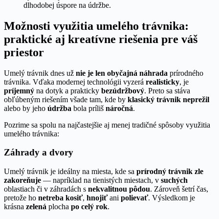
dlhodobej úspore na údržbe.
Možnosti využitia umelého trávnika:
praktické aj kreatívne riešenia pre váš
priestor
Umelý trávnik dnes už
nie je len obyčajná náhrada
prírodného
trávnika. Vďaka modernej technológii vyzerá
realisticky
, je
príjemný
na dotyk a prakticky
bezúdržbový
. Preto sa stáva
obľúbeným riešením všade tam, kde by
klasický trávnik neprežil
alebo by jeho
údržba
bola príliš
náročná
.
Pozrime sa spolu na najčastejšie aj menej tradičné spôsoby využitia
umelého trávnika:
Záhrady a dvory
Umelý trávnik je ideálny na miesta, kde sa
prírodný trávnik zle
zakoreňuje
— napríklad na tienistých miestach, v
suchých
oblastiach či v záhradách s
nekvalitnou pôdou
. Zároveň šetrí čas,
pretože ho
netreba kosiť
,
hnojiť
ani
polievať
. Výsledkom je
krásna
zelená
plocha
po celý rok
.