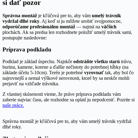
si dať pozor
Správna montáž
je kľúčová pre to, aby vám
umelý trávnik
vydržal dlhé roky
. Aj keď si ju môžete urobiť svojpomocne,
odporúčame profesionálnu montáž
— najmä na
väčších
plochách. Ak sa predsa len rozhodnete položiť umelý trávnik sami,
postupujte nasledovne:
Príprava podkladu
Podklad je základ úspechu. Najskôr
odstráňte všetku starú
trávu,
burinu, kamene, korene a ďalšie nečistoty do potrebnej hĺbky (na
základe účelu 5-10cm). Terén je potrebné
vyrovnať
tak, aby bol čo
najrovnejší a nemal výškové nerovnosti, ktoré by sa neskôr mohli
prejaviť na vzhľade trávnika.
Z vlastnej skúsenosti vieme, že práve príprava podkladu vám
zaberie najviac času, ale rozhodne sa oplatí ju nepodceniť. Pozrite si
naše práce.
Správna montáž je kľúčová pre to, aby vám umelý trávnik vydržal
dlhé roky.