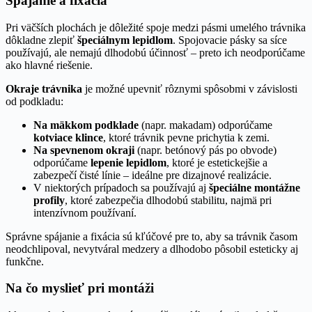
Spájanie a fixácia
Pri väčších plochách je dôležité spoje medzi pásmi umelého trávnika
dôkladne zlepiť
špeciálnym lepidlom
. Spojovacie pásky sa síce
používajú, ale nemajú dlhodobú účinnosť – preto ich neodporúčame
ako hlavné riešenie.
Okraje trávnika
je možné upevniť rôznymi spôsobmi v závislosti
od podkladu:
Na mäkkom podklade
(napr. makadam) odporúčame
kotviace klince
, ktoré trávnik pevne prichytia k zemi.
Na spevnenom okraji
(napr. betónový pás po obvode)
odporúčame
lepenie lepidlom
, ktoré je estetickejšie a
zabezpečí čisté línie – ideálne pre dizajnové realizácie.
V niektorých prípadoch sa používajú aj
špeciálne montážne
profily
, ktoré zabezpečia dlhodobú stabilitu, najmä pri
intenzívnom používaní.
Správne spájanie a fixácia sú kľúčové pre to, aby sa trávnik časom
neodchlipoval, nevytváral medzery a dlhodobo pôsobil esteticky aj
funkčne.
Na čo myslieť pri montáži