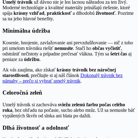
Umelý trávnik
už dávno nie je len lacnou náhradou za ten živý.
Moderné technológie a kvalitné materiály prinášajú riešenie, ktoré
spája
krásny vzhľad
,
praktickosť
a dlhodobú
životnosť
. Pozrime
sa na jeho hlavné benefity.
Minimálna údržba
Kosenie, hnojenie, zavlažovanie ani prevzdušňovanie — nič z toho
pri umelom trávniku riešiť
nemusíte
. Stačí ho
občas
vyčistiť
,
odstrániť nečistoty a prípadne prečesať vlákna. Tým sa
šetrí čas
aj
peniaze za
údržbu
.
Ak vás zaujíma, ako získať
krásny trávnik bez náročnej
starostlivosti
, prečítajte si aj náš článok
Dokonalý trávnik bez
námahy – prečo si vybrať umelý trávnik
.
Celoročná zeleň
Umelý trávnik si zachováva
sviežu zelenú farbu počas celého
roka
, bez ohľadu na počasie, sucho alebo mráz. Už sa nemusíte báť
vypálených škvŕn od slnka ani blata po daždi.
Dlhá životnosť a odolnosť