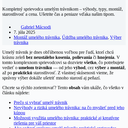
Kompletný sprievodca umelým trávnikom – výhody, typy, montáž,
starostlivosť a cena. Ušetrite čas a peniaze vďaka našim tipom.
Gabriel Mácsodi
7. júla 2025
Montáž umelého trávnika
,
Údržba umelého trávnika
,
Výber
trávnika
Umelý trávnik je dnes obľúbenou voľbou pre ľudí, ktorí chcú
krásnu zeleň
bez neustáleho kosenia
,
polievania
či
hnojenia
. V
tomto komplexnom sprievodcovi sa dozviete
všetko
, čo potrebujete
vedieť o
umelom trávniku
— od jeho
výhod
, cez
výber
a
montáž
,
až po
praktickú
starostlivosť. Z vlastnej skúsenosti vieme, že
správny výber dokáže ušetriť mnoho starostí aj peňazí.
Chcete sa rýchlo zorientovať? Tento
obsah
vám ukáže, čo všetko v
článku nájdete:
Prečo si vybrať umelý trávnik
Nevýhody a riziká umelého trávnika: na čo myslieť pred jeho
kúpou
Možnosti využitia umelého trávnika: praktické aj kreatívne
riešenia pre váš priestor