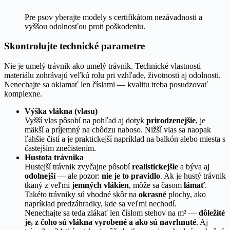
Pre psov yberajte modely s certifikátom nezávadnosti a
vyššou odolnosťou proti poškodeniu.
Skontrolujte technické parametre
Nie je umelý trávnik ako umelý trávnik. Technické vlastnosti
materiálu zohrávajú veľkú rolu pri vzhľade, životnosti aj odolnosti.
Nenechajte sa oklamať len číslami — kvalitu treba posudzovať
komplexne.
Výška vlákna (vlasu)
Vyšší vlas pôsobí na pohľad aj dotyk
prirodzenejšie
, je
mäkší a príjemný na chôdzu naboso. Nižší vlas sa naopak
ľahšie čistí a je praktickejší napríklad na balkón alebo miesta s
častejším znečistením.
Hustota trávnika
Hustejší trávnik zvyčajne pôsobí
realistickejšie
a býva aj
odolnejší
— ale pozor:
nie je to pravidlo
. Ak je hustý trávnik
tkaný z veľmi
jemných vlákien
, môže sa časom
lámať
.
Takéto trávniky sú vhodné skôr na
okrasné
plochy, ako
napríklad predzáhradky, kde sa veľmi nechodí.
Nenechajte sa teda zlákať len číslom stehov na m² —
dôležité
je, z čoho sú vlákna vyrobené a ako sú navrhnuté
. Aj