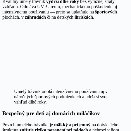
Kvalitný umelý trávnik
vydrží dlhé roky
bez výraznej straty
vzhľadu. Odoláva UV žiareniu, mechanickému poškodeniu aj
intenzívnemu používaniu — preto sa uplatňuje na
športových
plochách, v
záhradách
či na detských
ihriskách
.
Umelý trávnik odolá intenzívnemu používaniu aj v
náročných športových podmienkach a udrží si svoj
vzhľad dlhé roky.
Bezpečný pre deti aj domácich miláčikov
Povrch umelého trávnika je
mäkký
a
príjemný
na dotyk. Jeho
štruktúra
znižuje riziko poranení pri pádoch
a nehrozí v ňom