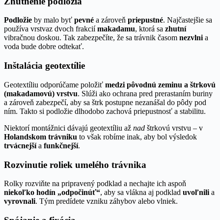
Zhutnenie podložia
Podložie
by malo byť
pevné
a zároveň
priepustné
. Najčastejšie sa
používa vrstvaz dvoch frakcií
makadamu
, ktorá sa
zhutní
vibračnou doskou. Tak zabezpečíte, že sa trávnik časom
nezvlni
a
voda bude dobre odtekať.
Inštalácia geotextílie
Geotextíliu odporúčame položiť
medzi pôvodnú zeminu a štrkovú
(makadamovú) vrstvu
. Slúži ako ochrana pred prerastaním buriny
a zároveň zabezpečí, aby sa štrk postupne nezanášal do pôdy pod
ním. Takto si podložie dlhodobo zachová priepustnosť a stabilitu.
Niektorí montážnici dávajú geotextíliu až
nad
štrkovú vrstvu – v
Holandskom trávniku
to však robíme inak, aby bol výsledok
trvácnejší
a
funkčnejší
.
Rozvinutie roliek umelého trávnika
Rolky rozviňte na pripravený podklad a nechajte ich aspoň
niekoľko hodín „odpočinúť“
, aby sa vlákna aj podklad
uvoľnili
a
vyrovnali
. Tým predídete vzniku záhybov alebo vlniek.