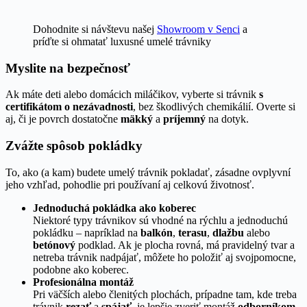
Dohodnite si návštevu našej
Showroom v Senci
a
príďte si ohmatať luxusné umelé trávniky
Myslite na bezpečnosť
Ak máte deti alebo domácich miláčikov, vyberte si trávnik
s
certifikátom o nezávadnosti
, bez škodlivých chemikálií. Overte si
aj, či je povrch dostatočne
mäkký
a
príjemný
na dotyk.
Zvážte spôsob pokládky
To, ako (a kam) budete umelý trávnik pokladať, zásadne ovplyvní
jeho vzhľad, pohodlie pri používaní aj celkovú životnosť.
Jednoduchá pokládka ako koberec
Niektoré typy trávnikov sú vhodné na rýchlu a jednoduchú
pokládku – napríklad na
balkón
,
terasu
,
dlažbu
alebo
betónový
podklad. Ak je plocha rovná, má pravidelný tvar a
netreba trávnik nadpájať, môžete ho položiť aj svojpomocne,
podobne ako koberec.
Profesionálna montáž
Pri väčších alebo členitých plochách, prípadne tam, kde treba
trávnik
rezať
a
spájať
, je lepšie zveriť montáž
odborníkom
.