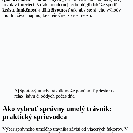
prvok v
interiéri
. Vďaka modernej technológii dokáže spojiť
krásu
,
funkčnosť
a dlhú
životnosť
tak, aby ste si jeho výhody
mohli užívať naplno, bez náročnej starostlivosti.
Aj športový umelý trávnik môže ponúknuť priestor na
relax, kávu či oddych počas dňa.
Ako vybrať správny umelý trávnik:
praktický sprievodca
Výber správneho umelého trávnika závisí od viacerých faktorov. V