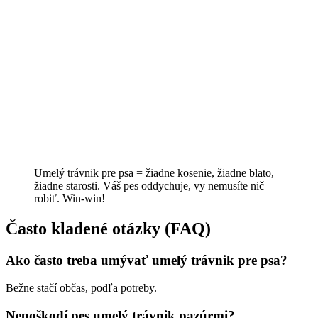
Umelý trávnik pre psa = žiadne kosenie, žiadne blato,
žiadne starosti. Váš pes oddychuje, vy nemusíte nič
robiť. Win-win!
Často kladené otázky (FAQ)
Ako často treba umývať umelý trávnik pre psa?
Bežne stačí občas, podľa potreby.
Nepoškodí pes umelý trávnik pazúrmi?