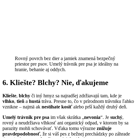
Rovný povrch bez dier a jamiek znamená bezpečný
priestor pre psov. Umelý trávnik pre psa je ideálny na
hranie, behanie aj oddych.
6. Kliešte? Blchy? Nie, ďakujeme
Kliešte
,
blchy
či iný hmyz sa najradšej zdržiavajú tam, kde je
vlhko
,
tieň
a
hustá
tráva. Presne to, čo v prírodnom trávniku ľahko
vznikne – najmä ak
nestíhate kosiť
alebo prší každý druhý deň.
Umelý trávnik pre psa
im však skrátka „
nevonia
“. Je
suchý
,
rovný a neudržiava vlhkosť ani organický odpad, v ktorom by sa
parazity mohli schovávať. Vďaka tomu výrazne
znižuje
pravdepodobnosť
, že si váš pes z bežnej prechádzky po záhrade