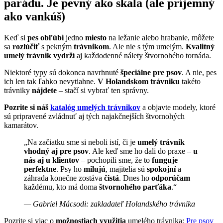
parádu. Je pevný ako skala (ale príjemný
ako vankúš)
Keď si
pes obľúbi
jedno
miesto
na ležanie alebo hrabanie, môžete
sa
rozlúčiť
s pekným
trávnikom
. Ale nie s tým umelým.
Kvalitný
umelý trávnik
vydrží
aj každodenné nálety štvornohého tornáda.
Niektoré typy sú dokonca navrhnuté
špeciálne pre psov
. A nie, pes
ich len tak ľahko nevytiahne.
V Holandskom trávniku
takéto
trávniky
nájdete
– stačí si vybrať ten správny.
Pozrite si náš
katalóg umelých trávnikov
a objavte modely, ktoré
sú pripravené zvládnuť aj tých najakčnejších štvornohých
kamarátov.
„Na začiatku sme si neboli istí, či je
umelý trávnik
vhodný aj pre psov
. Ale keď sme ho dali do praxe –
u
nás aj u klientov
– pochopili sme, že to
funguje
perfektne
. Psy ho
milujú
, majitelia sú
spokojní
a
záhrada konečne zostáva
čistá
. Dnes ho
odporúčam
každému, kto má doma
štvornohého parťáka
.“
— Gabriel Mácsodi: zakladateľ Holandského trávnika
Pozrite si viac o
možnostiach využitia
umelého trávnika:
Pre psov