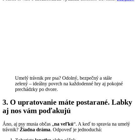
Umelý trávnik pre psa? Odolný, bezpečný a stále
zelený – ideálny povrch na každodenné hry aj pokojné
prechádzky po dvore.
3. O upratovanie máte postarané. Labky
aj nos vám poďakujú
Áno, aj psy musia občas „
na veľkú
“. A keď to spravia na umelý
trávnik?
Žiadna dráma
. Odpoveď je jednoduchá: