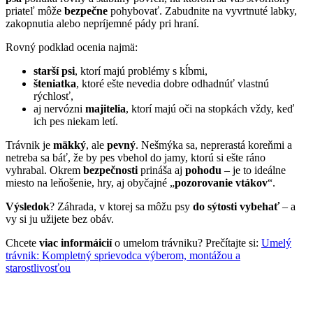
priateľ môže
bezpečne
pohybovať. Zabudnite na vyvrtnuté labky,
zakopnutia alebo nepríjemné pády pri hraní.
Rovný podklad ocenia najmä:
starší psi
, ktorí majú problémy s kĺbmi,
šteniatka
, ktoré ešte nevedia dobre odhadnúť vlastnú
rýchlosť,
aj nervózni
majitelia
, ktorí majú oči na stopkách vždy, keď
ich pes niekam letí.
Trávnik je
mäkký
, ale
pevný
. Nešmýka sa, neprerastá koreňmi a
netreba sa báť, že by pes vbehol do jamy, ktorú si ešte ráno
vyhrabal. Okrem
bezpečnosti
prináša aj
pohodu
– je to ideálne
miesto na leňošenie, hry, aj obyčajné „
pozorovanie vtákov
“.
Výsledok
? Záhrada, v ktorej sa môžu psy
do sýtosti vybehať
– a
vy si ju užijete bez obáv.
Chcete
viac informáicií
o umelom trávniku? Prečítajte si:
Umelý
trávnik: Kompletný sprievodca výberom, montážou a
starostlivosťou