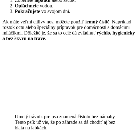
Zoberiete
lopatku
alebo sáčok.
Opláchnete
vodou.
Pokračujete
vo svojom dni.
Ak máte veľmi citlivý nos, môžete použiť
jemný čistič
. Napríklad
roztok octu alebo špeciálny prípravok pre domácnosti s domácimi
miláčikmi. Dôležité je, že sa to celé dá zvládnuť
rýchlo, hygienicky
a bez škvŕn na tráve
.
Umelý trávnik pre psa znamená čistotu bez námahy.
Tento psík už vie, že po záhrade sa dá chodiť aj bez
blata na labkách.