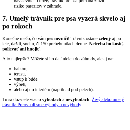
návštevníci. Umelý trávnik pre psa pomáha znížiť
riziko parazitov v záhrade.
7. Umelý trávnik pre psa vyzerá skvelo aj
po rokoch
Konečne niečo, čo vám
pes nezničí
! Trávnik ostane
zelený
aj po
lete, daždi, snehu, či 150 prebehnutiach denne.
Netreba ho kosiť,
polievať ani hnojiť.
A to najlepšie? Môžete si ho dať nielen do záhrady, ale aj na:
balkón,
terasu,
vstup k búde,
výbeh,
alebo aj do interiéru (napríklad pod pelech).
Tu sa dozviete viac o
výhodách
a
nevýhodách
:
Živý alebo umelý
trávnik: Porovnali sme výhody a nevýhody