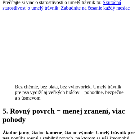
Prečítajte si viac o starostlivosti o umelý trávnik tu:
Skutočná
starostlivosť o umelý trávnik: Zabudnite na česanie každý mesiac
Bez chémie, bez blata, bez výhovoriek. Umelý trávnik
pre psa vydrží aj veľkých hráčov – pohodlne, bezpečne
a s úsmevom.
5. Rovný povrch = menej zranení, viac
pohody
Žiadne jamy
, žiadne
kamene
, žiadne
výmole
.
Umelý trávnik pre
psa
ponúka rovný a stabilný povrch, na ktorom sa váš štvornohý