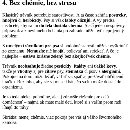
4. Bez chémie, bez stresu
Klasický trávnik potrebuje starostlivosť. A tá často zahŕňa
postreky
,
hnojivá
či
herbicídy
. Psy si však
labky olizujú
. A vy predsa
nechcete, aby sa im
do tela dostala chémia
. Stačí jeden nesprávny
prípravok a z nevinného behania po záhrade môže byť nepríjemný
problém.
S
umelým trávnikom pre psa
si podobné starosti môžete vyškrtnúť
zo zoznamu.
Nemusíte
nič hnojiť, polievať ani striekať. A čo je
najlepšie –
ostáva krásne zelený bez akejkoľvek chémie
.
Trávnik
neobsahuje
žiadne
pesticídy
,
ftaláty
ani
ťažké kovy
,
takže je
vhodný
aj pre
citlivé
psy,
šteniatka
či psov s
alergiami
.
Pokojne na ňom môžu ležať, váľať sa, spať aj prežúvať obľúbenú
hračku. Bez toho, aby ste sa museli báť, čo sa im môže dostať do
organizmu.
Je to teda nielen pohodlné, ale aj zdravšie riešenie pre celú
domácnosť – najmä ak máte malé deti, ktoré si s vaším psom radi
líhajú do trávy.
Skrátka: menej chémie, viac pokoja pre vás aj vášho štvornohého
kamoša.