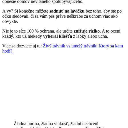
donesie domov nevítaného spolubývajúceho.
A vy? Si konečne môžete
sadnúť na lavičku
bez toho, aby ste po
očku sledovali, či sa vám pes práve neškrabe za uchom viac ako
obvykle.
Nie je to síce 100 % ochrana, ale určite
znižuje riziko
. A to ocení
každý, kto už niekedy
vyberal kliešťa
z labky alebo ucha.
Viac sa dozviete aj tu:
Živý trávnik vs umelý trávnik: Ktorý sa kam
hodí?
Žiadna burina, žiadna vlhkosť, žiadni nechcení