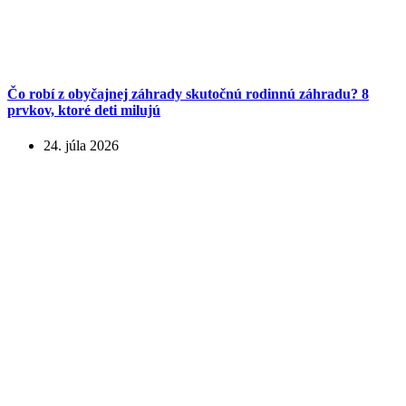
Čo robí z obyčajnej záhrady skutočnú rodinnú záhradu? 8
prvkov, ktoré deti milujú
24. júla 2026