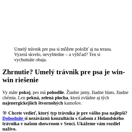
Umelý trávnik pre psa si môžete položiť aj na terasu.
Vyzerá skvelo, nevybledne – a výhľad? Ten si
vychutnáte obaja.
Zhrnutie? Umelý trávnik pre psa je win-
win riešenie
Vy máte
pokoj
, pes má
pohodlie
. Žiadne jamy, žiadne blato, žiadne
chémia. Len
pekná, zelená plocha
, ktorá zvládne aj tých
najenergickejších štvornohých
kamošov.
🎯
Chcete vedieť, ktorý typ trávnika je pre vášho psa najlepší?
Dohodnite
si nezáväznú konzultáciu s Gabom z Holandského
trávnika v našom showroom v Senci. Ukážeme vám rozdiel
naživo.