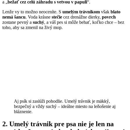
a „
bežať cez celú záhradu s vetvou v papuli
“.
Lenže vy to možno neoceníte. S
umelým trávnikom
však
blato
nemá šancu
. Voda krásne
stečie
cez drenážne dierky,
povrch
zostane pevný a
suchý
, a váš pes si môže behať, koľko chce – bez
toho, aby sa zmenil na živý mop.
Aj psík si zaslúži pohodlie. Umelý trávnik je mäkký,
bezpečný a vždy suchý – ideálne miesto na leňošenie aj
bláznenie.
2. Umelý trávnik pre psa nie je len na