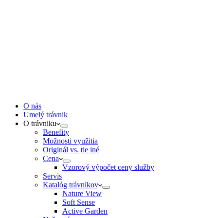
O nás
Umelý trávnik
O trávniku
Benefity
Možnosti využitia
Originál vs. tie iné
Cena
Vzorový výpočet ceny služby
Servis
Katalóg trávnikov
Nature View
Soft Sense
Active Garden