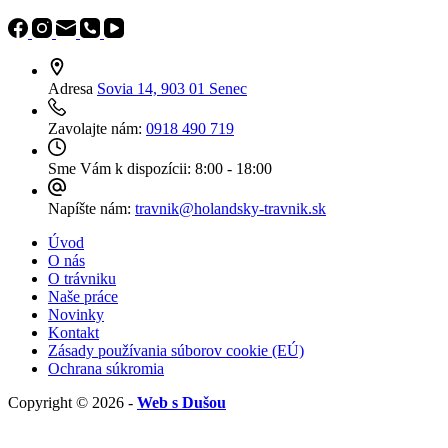
Adresa
Sovia 14, 903 01 Senec
Zavolajte nám:
0918 490 719
Sme Vám k dispozícii:
8:00 - 18:00
Napíšte nám:
travnik@holandsky-travnik.sk
Úvod
O nás
O trávniku
Naše práce
Novinky
Kontakt
Zásady používania súborov cookie (EÚ)
Ochrana súkromia
Copyright © 2026 -
Web s Dušou