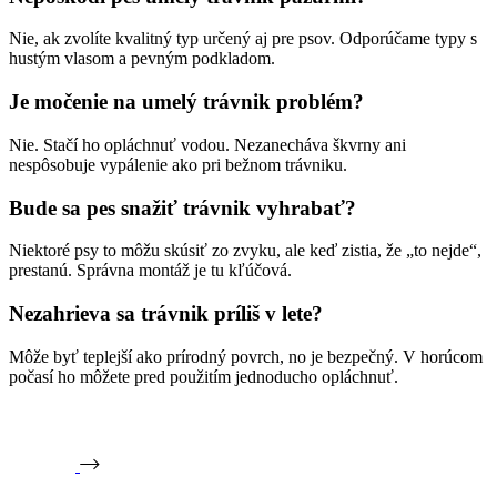
Nie, ak zvolíte kvalitný typ určený aj pre psov. Odporúčame typy s
hustým vlasom a pevným podkladom.
Je močenie na umelý trávnik problém?
Nie. Stačí ho opláchnuť vodou. Nezanecháva škvrny ani
nespôsobuje vypálenie ako pri bežnom trávniku.
Bude sa pes snažiť trávnik vyhrabať?
Niektoré psy to môžu skúsiť zo zvyku, ale keď zistia, že „to nejde“,
prestanú. Správna montáž je tu kľúčová.
Nezahrieva sa trávnik príliš v lete?
Môže byť teplejší ako prírodný povrch, no je bezpečný. V horúcom
počasí ho môžete pred použitím jednoducho opláchnuť.