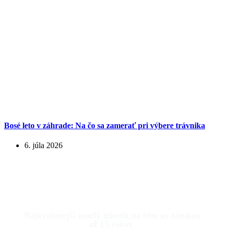
Bosé leto v záhrade: Na čo sa zamerať pri výbere trávnika
6. júla 2026
Najkvalitnejší umelý trávnik na trhu so zárukou
až 15 rokov.