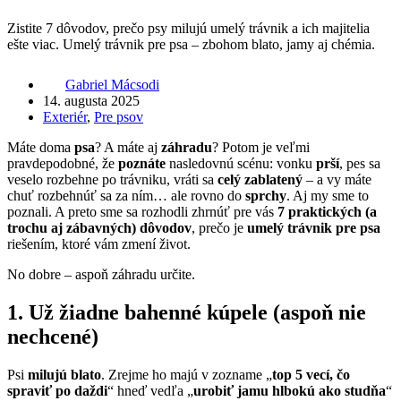
Zistite 7 dôvodov, prečo psy milujú umelý trávnik a ich majitelia
ešte viac. Umelý trávnik pre psa – zbohom blato, jamy aj chémia.
Gabriel Mácsodi
14. augusta 2025
Exteriér
,
Pre psov
Máte doma
psa
? A máte aj
záhradu
? Potom je veľmi
pravdepodobné, že
poznáte
nasledovnú scénu: vonku
prší
, pes sa
veselo rozbehne po trávniku, vráti sa
celý zablatený
– a vy máte
chuť rozbehnúť sa za ním… ale rovno do
sprchy
. Aj my sme to
poznali. A preto sme sa rozhodli zhrnúť pre vás
7 praktických (a
trochu aj zábavných) dôvodov
, prečo je
umelý trávnik pre psa
riešením, ktoré vám zmení život.
No dobre – aspoň záhradu určite.
1. Už žiadne bahenné kúpele (aspoň nie
nechcené)
Psi
milujú blato
. Zrejme ho majú v zozname „
top 5 vecí, čo
spraviť po daždi
“ hneď vedľa „
urobiť jamu hlbokú ako studňa
“