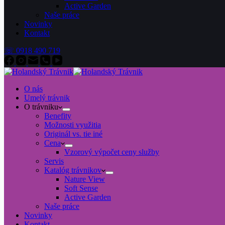
Active Garden
Naše práce
Novinky
Kontakt
☏ 0918 490 719
O nás
Umelý trávnik
O trávniku
Benefity
Možnosti využitia
Originál vs. tie iné
Cena
Vzorový výpočet ceny služby
Servis
Katalóg trávnikov
Nature View
Soft Sense
Active Garden
Naše práce
Novinky
Kontakt