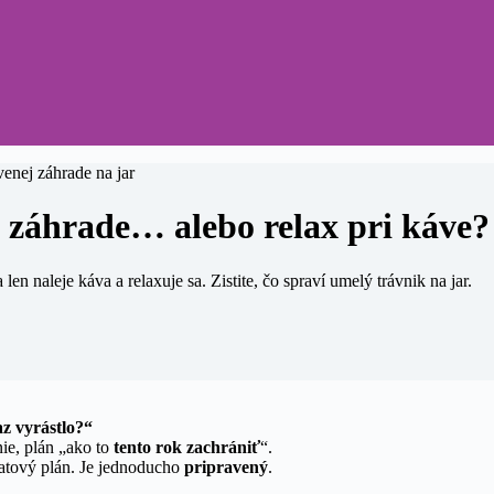
v záhrade… alebo relax pri káve?
en naleje káva a relaxuje sa. Zistite, čo spraví umelý trávnik na jar.
z vyrástlo?“
ie, plán „ako to
tento rok zachrániť
“.
atový plán. Je jednoducho
pripravený
.