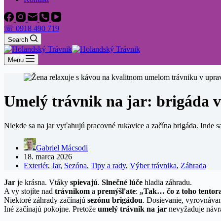
☏ 0918 490 719
Search
Menu
Umelý trávnik na jar: brigáda 
Niekde sa na jar vyťahujú pracovné rukavice a začína brigáda. Inde sa l
Gabriel Mácsodi
18. marca 2026
Exteriér
,
Jar
,
Sezóna
,
Tipy a rady
,
Výber trávnika
,
Záhrada
Jar
je krásna. Vtáky
spievajú
.
Slnečné lúče
hladia záhradu.
A vy stojíte nad
trávnikom
a
premýšľate
:
„Tak… čo z toho tentora
Niektoré záhrady začínajú
sezónu brigádou
. Dosievanie, vyrovnávan
Iné začínajú pokojne. Pretože
umelý trávnik na jar
nevyžaduje návr