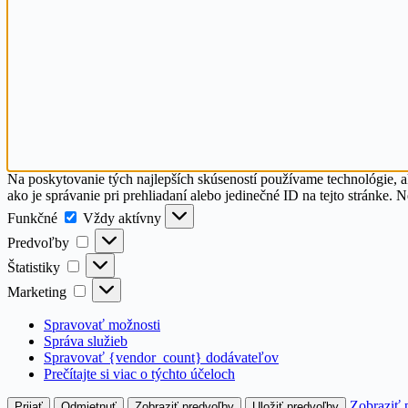
Na poskytovanie tých najlepších skúseností používame technológie, a
ako je správanie pri prehliadaní alebo jedinečné ID na tejto stránke. 
Funkčné
Funkčné
Vždy aktívny
Predvoľby
Predvoľby
Štatistiky
Štatistiky
Marketing
Marketing
Spravovať možnosti
Správa služieb
Spravovať {vendor_count} dodávateľov
Prečítajte si viac o týchto účeloch
Zobraziť 
Prijať
Odmietnuť
Zobraziť predvoľby
Uložiť predvoľby