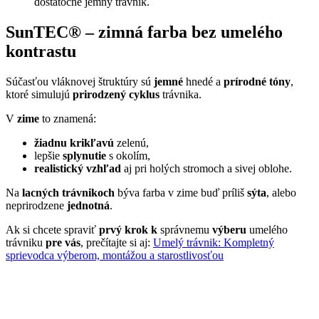
dostatočne jemný trávnik.
SunTEC® – zimná farba bez umelého
kontrastu
Súčasťou vláknovej štruktúry sú
jemné
hnedé a
prírodné tóny
,
ktoré simulujú
prirodzený cyklus
trávnika.
V
zime
to znamená:
žiadnu krikľavú
zelenú,
lepšie
splynutie
s okolím,
realistický vzhľad
aj pri holých stromoch a sivej oblohe.
Na
lacných trávnikoch
býva farba v zime buď príliš
sýta
, alebo
neprirodzene
jednotná
.
Ak si chcete spraviť
prvý krok k
správnemu
výberu
umelého
trávniku
pre vás
, prečítajte si aj:
Umelý trávnik: Kompletný
sprievodca výberom, montážou a starostlivosťou