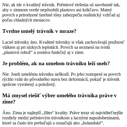
Nie, ak ide o kvalitný trávnik. Prémiové riešenia sú navrhnuté tak,
aby v zimnom svetle nepôsobili plastovo ani krikľavo. Matný
povrch a prirodzené farebné tóny zabezpečia realistický vzhľad aj
počas chladných mesiacov.
Tvrdne umelý trávnik v mraze?
Lacné trávniky áno. Kvalitné trávniky si však zachovávajú pružnosť
vlákien aj pri nízkych teplotách. Povrch sa nezmení na tvrdú
„plastovú rohož“ a zostáva funkčný aj v zime.
Je problém, ak na umelom trávniku leží sneh?
Nie. Sneh umelému trávniku neškodí. Po jeho roztopení sa povrch
rýchlo vráti do pôvodného stavu bez deformácií, pokiaľ je trávnik
správne vyrobený a položený.
Má zmysel riešiť výber umelého trávnika práve v
zime?
Áno. Zima je najlepší „filter“ kvality. Práve teraz sú najviditeľnejšie
rozdiely medzi prémiovým trávnikom a lacnými napodobeninami,
ktoré sa často len prebaľujú a označujú ako „holandské“.