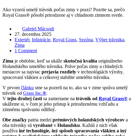
Ako vyzerá umelý trávnik počas zimy v praxi? Pozrite sa, prečo
Royal Grass® pôsobí prirodzene aj v chladnom zimnom svetle.
Gabriel Mácsodi
27. decembra 2025
Exteriér
,
Inšpirácie
,
Royal Grass
,
Sezóna
,
Výber trávnika
,
Zima
1 Comment
Zima
je obdobie, keď sa ukáže
skutočná kvalita
originálneho
Holandského umelého trávnika. Práve počas zimy a chladných
mesiacov sa najviac
prejavia rozdiely
v technológiách výroby,
spracovaní vlákien a celkovej stabilite umelého trávnika.
V prvom
článku
sme sa pozreli na to, ako sa v zime správa umelý
trávnik od
Grass Inc.
®
.
V
tejto druhej časti
sa zameriame na
trávnik od
Royal Grass®
a
ukážeme si, v čom je jeho prístup k prirodzenému vzhľadu a
zimnému správaniu odlišný.
Obe značky
patria medzi
prémiových holandských výrobcov
a
oba trávniky sú
vyrábané
v
Holandsku
. Každá z nich však
používa
iné technológie, iný spôsob spracovania vlákien a iný