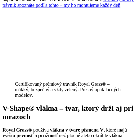
trávnik spoznáte podľa tohto – my ho montujeme každý deň
Certifikovaný prémiový trávnik Royal Grass® –
mäkký, bezpečný a vždy zelený. Presný opak lacných
modelov.
V-Shape® vlákna – tvar, ktorý drží aj pri
mrazoch
Royal Grass®
používa
vlákna v tvare písmena V
, ktoré majú
vyššiu pevnosť
a
pružnosť
než ploché alebo okrúhle vlákna