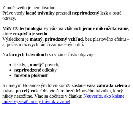
Zimné svetlo je nemilosrdné.
Práve vtedy
lacné trávniky
prezradí
neprirodzený lesk
a ostré
odrazy.
MiNT® technológia
vytvára na vláknach
jemné mikrožilkovanie
,
ktoré
rozptyľuje svetlo
.
Výsledkom je
matný, prirodzený vzhľad
, bez plastového efektu –
aj počas mrazivých rán či zamračených dní.
Na
lacných trávnikoch
sa v zime často objavuje:
lesklý, „
umelý
“ povrch,
neprirodzené
odlesky,
farebná
plošnosť
.
S umelým Holandským trávnikom® zostane
vaša záhrada zelená
a
krásna
po celý rok
. Objavte čaro bezúdržbového trávnika, ktorý
nikdy nezožltne. Viac sa dočítate v článku:
Neuveríte, ako krásne
môže vyzerať umelý trávnik v zime!