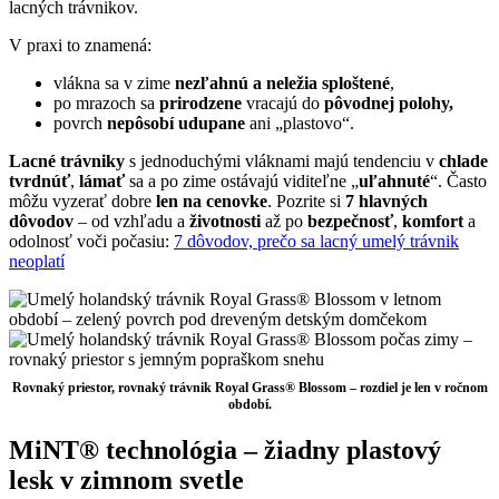
lacných trávnikov.
V praxi to znamená:
vlákna sa v zime
nezľahnú a neležia sploštené
,
po mrazoch sa
prirodzene
vracajú do
pôvodnej polohy,
povrch
nepôsobí udupane
ani „plastovo“.
Lacné trávniky
s jednoduchými vláknami majú tendenciu v
chlade
tvrdnúť
,
lámať
sa a po zime ostávajú viditeľne „
uľahnuté
“. Často
môžu vyzerať dobre
len na cenovke
. Pozrite si
7 hlavných
dôvodov
– od vzhľadu a
životnosti
až po
bezpečnosť
,
komfort
a
odolnosť voči počasiu:
7 dôvodov, prečo sa lacný umelý trávnik
neoplatí
Rovnaký priestor, rovnaký trávnik Royal Grass® Blossom – rozdiel je len v ročnom
období.
MiNT® technológia – žiadny plastový
lesk v zimnom svetle