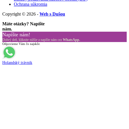
Ochrana súkromia
Copyright © 2026 -
Web s Dušou
Máte otázky? Napíšte
nám.
Napíšte nám!
Dobrý deň, kliknite nižšie a napíšte nám cez
WhatsApp.
Odpovieme Vám čo najskôr.
Holandský trávnik