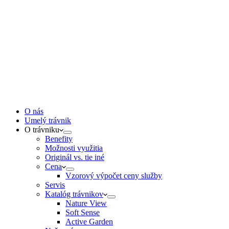
O nás
Umelý trávnik
O trávniku
Benefity
Možnosti využitia
Originál vs. tie iné
Cena
Vzorový výpočet ceny služby
Servis
Katalóg trávnikov
Nature View
Soft Sense
Active Garden