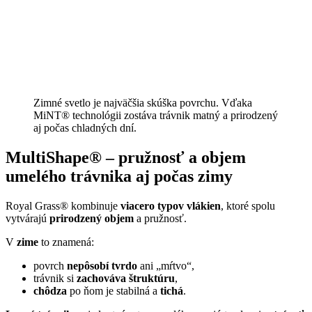
Zimné svetlo je najväčšia skúška povrchu. Vďaka
MiNT® technológii zostáva trávnik matný a prirodzený
aj počas chladných dní.
MultiShape® – pružnosť a objem
umelého trávnika aj počas zimy
Royal Grass® kombinuje
viacero typov
vlákien
, ktoré spolu
vytvárajú
prirodzený objem
a pružnosť.
V
zime
to znamená:
povrch
nepôsobí tvrdo
ani „mŕtvo“,
trávnik si
zachováva štruktúru
,
chôdza
po ňom je stabilná a
tichá
.