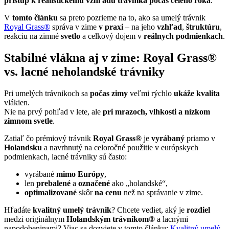
prístup k realistickému vzhľadu trávnika počas celého roka
.
V
tomto článku
sa preto pozrieme na to, ako sa umelý trávnik
Royal Grass®
správa v zime
v praxi
– na jeho
vzhľad
,
štruktúru
,
reakciu na zimné
svetlo
a celkový dojem v
reálnych
podmienkach
.
Stabilné vlákna aj v zime: Royal Grass®
vs. lacné neholandské trávniky
Pri umelých trávnikoch sa
počas zimy
veľmi rýchlo
ukáže kvalita
vlákien.
Nie na prvý pohľad v lete, ale
pri mrazoch, vlhkosti a nízkom
zimnom svetle
.
Zatiaľ čo prémiový trávnik
Royal Grass®
je
vyrábaný
priamo v
Holandsku
a navrhnutý na celoročné použitie v európskych
podmienkach, lacné trávniky sú často:
vyrábané
mimo Európy
,
len
prebalené
a
označené
ako „holandské“,
optimalizované
skôr
na cenu
než na správanie v zime.
Hľadáte
kvalitný umelý trávnik
? Chcete vediet, aký je
rozdiel
medzi originálnym
Holandským trávnikom®
a lacnými
napodobeninami? Viac sa dozviete v tomto článku:
Kvalitný umelý