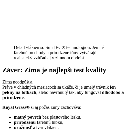
Detail vlákien so SunTEC® technológiou. Jemné
farebné prechody a prirodzené tóny vytvárajú
realistický vzhľad aj v zimnom období.
Záver: Zima je najlepší test kvality
Zima neodpúšťa.
Práve v chladných mesiacoch sa ukáže, či je umelý trávnik
len
pekný na fotkách
, alebo navrhnutý tak, aby fungoval
dlhodobo a
prirodzene
.
Royal Grass®
si aj počas zimy zachováva:
matný povrch
bez plastového lesku,
prirodzenú
farebnú hĺbku,
pružnosť
a tvar vlákien,