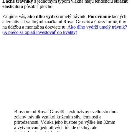
Lacné trávniky
s jednotným typom vlákna majú tendenciu
strácať
elasticitu
a pôsobiť plocho.
Zaujíma vás,
ako dlho vydrží
umelý trávnik.
Porovnanie
lacných
alternatív s kvalitnými značkami Royal Grass® a Grass Inc.®, tipy
na údržbu a montáž sa dozviete tu:
Ako dlho vydrží umelý trávnik?
(A prečo sa oplatí investovať do kvality)
Blossom od Royal Grass® – exkluzívny svetlo-stredno-
zelený trávnik vznikol krížením sily, jemnosti a
prirodzenosti. Vďaka jeho hustote pri výške len 32mm
a vytvarovaní jednotlivých tŕs ide o silný, ale