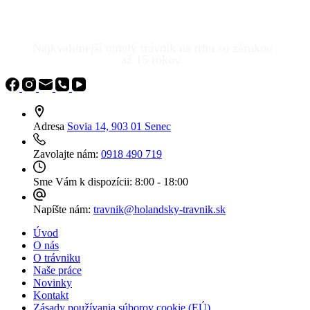
Najkvalitnejší umelý trávnik na trhu so zárukou
až 15 rokov.
Adresa
Sovia 14, 903 01 Senec
Zavolajte nám:
0918 490 719
Sme Vám k dispozícii:
8:00 - 18:00
Napíšte nám:
travnik@holandsky-travnik.sk
Úvod
O nás
O trávniku
Naše práce
Novinky
Kontakt
Zásady používania súborov cookie (EÚ)