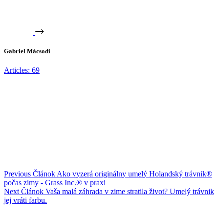
Gabriel Mácsodi
Articles: 69
Previous
Článok
Ako vyzerá originálny umelý Holandský trávnik®
počas zimy - Grass Inc.® v praxi
Next
Článok
Vaša malá záhrada v zime stratila život? Umelý trávnik
jej vráti farbu.