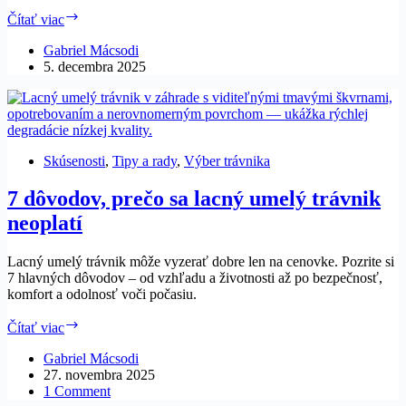
Kúpa
Čítať viac
umelého
trávnika
Gabriel Mácsodi
v
5. decembra 2025
decembri:
ako
zľava
a
zima
Skúsenosti
,
Tipy a rady
,
Výber trávnika
ovplyvnia
montáž,
7 dôvodov, prečo sa lacný umelý trávnik
dostupnosť
modelov
neoplatí
a
cenu
Lacný umelý trávnik môže vyzerať dobre len na cenovke. Pozrite si
7 hlavných dôvodov – od vzhľadu a životnosti až po bezpečnosť,
komfort a odolnosť voči počasiu.
7
Čítať viac
dôvodov,
prečo
Gabriel Mácsodi
sa
27. novembra 2025
lacný
1 Comment
umelý