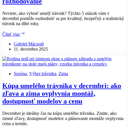
rozhodovanie
Neviete, ako vybrať umelý trávnik? Týchto 5 otázok vám v
decembri pomôže rozhodnúť sa pre kvalitný, bezpečný a realistický
trávnik na dlhé roky.
Ako
Čítať viac
vybrať
umelý
Gabriel Mácsodi
trávnik:
11. decembra 2025
Týchto
5
otázok
vám
Sezóna
,
Výber trávnika
,
Zima
uľahčí
decembrové
Kúpa umelého trávnika v decembri: ako
rozhodovanie
zľava a zima ovplyvnia montáž,
dostupnosť modelov a cenu
December je ideálny čas na kúpu umelého trávnika. Zistite, ako
zimné zľavy, dostupnosť modelov a plánovanie montáže ovplyvnia
cenu a termín.