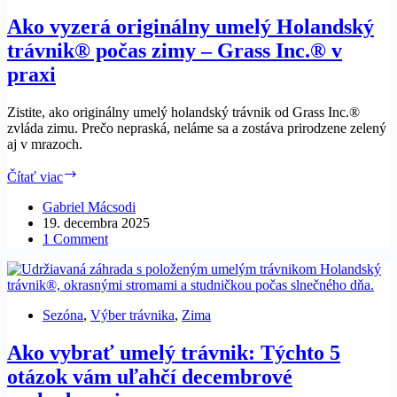
Ako vyzerá originálny umelý Holandský
trávnik® počas zimy – Grass Inc.® v
praxi
Zistite, ako originálny umelý holandský trávnik od Grass Inc.®
zvláda zimu. Prečo nepraská, neláme sa a zostáva prirodzene zelený
aj v mrazoch.
Ako
Čítať viac
vyzerá
originálny
Gabriel Mácsodi
umelý
19. decembra 2025
Holandský
1 Comment
trávnik®
počas
zimy
–
Sezóna
,
Výber trávnika
,
Zima
Grass
Inc.®
Ako vybrať umelý trávnik: Týchto 5
v
praxi
otázok vám uľahčí decembrové