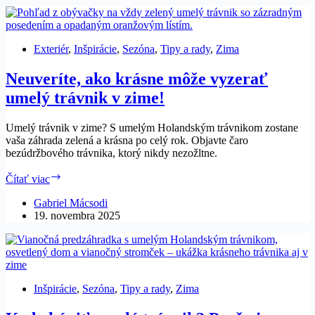
trávnik
neoplatí
Exteriér
,
Inšpirácie
,
Sezóna
,
Tipy a rady
,
Zima
Neuveríte, ako krásne môže vyzerať
umelý trávnik v zime!
Umelý trávnik v zime? S umelým Holandským trávnikom zostane
vaša záhrada zelená a krásna po celý rok. Objavte čaro
bezúdržbového trávnika, ktorý nikdy nezožltne.
Neuveríte,
Čítať viac
ako
krásne
Gabriel Mácsodi
môže
19. novembra 2025
vyzerať
umelý
trávnik
v
zime!
Inšpirácie
,
Sezóna
,
Tipy a rady
,
Zima