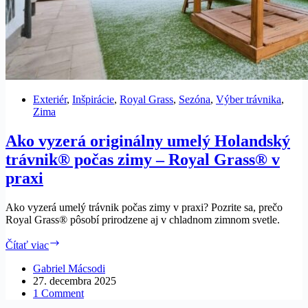
Exteriér
,
Inšpirácie
,
Royal Grass
,
Sezóna
,
Výber trávnika
,
Zima
Ako vyzerá originálny umelý Holandský
trávnik® počas zimy – Royal Grass® v
praxi
Ako vyzerá umelý trávnik počas zimy v praxi? Pozrite sa, prečo
Royal Grass® pôsobí prirodzene aj v chladnom zimnom svetle.
Ako
Čítať viac
vyzerá
originálny
Gabriel Mácsodi
umelý
27. decembra 2025
Holandský
1 Comment
trávnik®