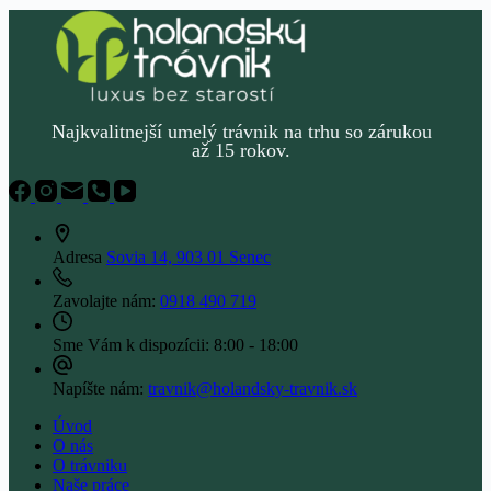
ho
montujeme
každý
deň
Najkvalitnejší umelý trávnik na trhu so zárukou
až 15 rokov.
Adresa
Sovia 14, 903 01 Senec
Zavolajte nám:
0918 490 719
Sme Vám k dispozícii:
8:00 - 18:00
Napíšte nám:
travnik@holandsky-travnik.sk
Úvod
O nás
O trávniku
Naše práce