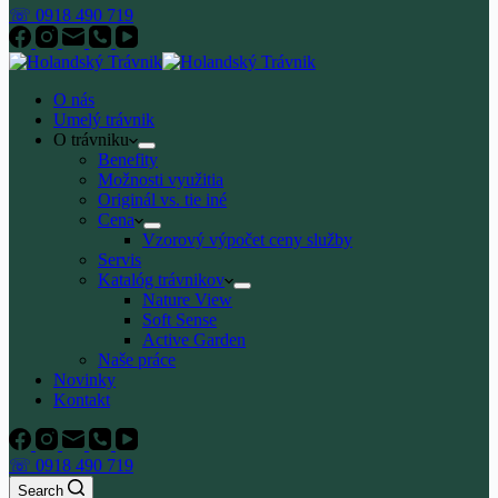
☏ 0918 490 719
O nás
Umelý trávnik
O trávniku
Benefity
Možnosti využitia
Originál vs. tie iné
Cena
Vzorový výpočet ceny služby
Servis
Katalóg trávnikov
Nature View
Soft Sense
Active Garden
Naše práce
Novinky
Kontakt
☏ 0918 490 719
Search