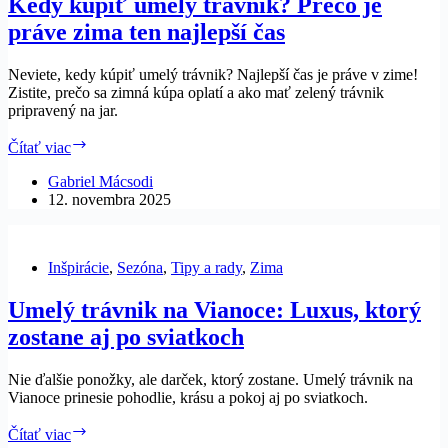
Kedy kúpiť umelý trávnik? Prečo je
práve zima ten najlepší čas
Neviete, kedy kúpiť umelý trávnik? Najlepší čas je práve v zime!
Zistite, prečo sa zimná kúpa oplatí a ako mať zelený trávnik
pripravený na jar.
Kedy
Čítať viac
kúpiť
umelý
Gabriel Mácsodi
trávnik?
12. novembra 2025
Prečo
je
práve
Inšpirácie
,
Sezóna
,
Tipy a rady
,
Zima
zima
ten
Umelý trávnik na Vianoce: Luxus, ktorý
najlepší
čas
zostane aj po sviatkoch
Nie ďalšie ponožky, ale darček, ktorý zostane. Umelý trávnik na
Vianoce prinesie pohodlie, krásu a pokoj aj po sviatkoch.
Umelý
Čítať viac