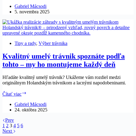
trávnik
na
Gabriel Mácsodi
Vianoce:
5. novembra 2025
Luxus,
ktorý
zostane
aj
po
Tipy a rady
,
Výber trávnika
sviatkoch
Kvalitný umelý trávnik spoznáte podľa
tohto – my ho montujeme každý deň
Hľadáte kvalitný umelý trávnik? Ukážeme vám rozdiel medzi
originálnym Holandským trávnikom a lacnými napodobeninami.
Kvalitný
Čítať viac
umelý
trávnik
Gabriel Mácsodi
spoznáte
24. októbra 2025
podľa
Prev
tohto
1
2
3
4
5
6
–
Next
my