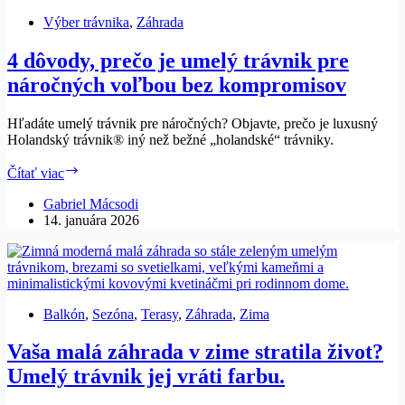
Výber trávnika
,
Záhrada
4 dôvody, prečo je umelý trávnik pre
náročných voľbou bez kompromisov
Hľadáte umelý trávnik pre náročných? Objavte, prečo je luxusný
Holandský trávnik® iný než bežné „holandské“ trávniky.
4
Čítať viac
dôvody,
prečo
Gabriel Mácsodi
je
14. januára 2026
umelý
trávnik
pre
náročných
voľbou
Balkón
,
Sezóna
,
Terasy
,
Záhrada
,
Zima
bez
kompromisov
Vaša malá záhrada v zime stratila život?
Umelý trávnik jej vráti farbu.