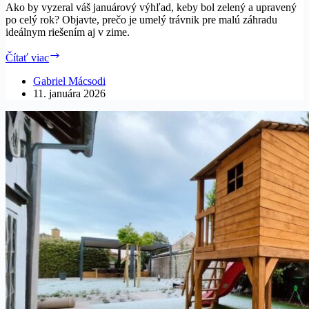
Ako by vyzeral váš januárový výhľad, keby bol zelený a upravený
po celý rok? Objavte, prečo je umelý trávnik pre malú záhradu
ideálnym riešením aj v zime.
Vaša
Čítať viac
malá
záhrada
Gabriel Mácsodi
v
11. januára 2026
zime
stratila
život?
Umelý
trávnik
jej
vráti
farbu.