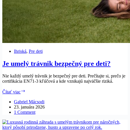
Ihriská
,
Pre deti
Je umelý trávnik bezpečný pre deti?
Nie každý umelý trávnik je bezpečný pre deti. Prečítajte si, prečo je
certifikácia EN71-3 kľúčová a kde vznikajú najväčšie riziká.
Je
Čítať viac
umelý
trávnik
Gabriel Mácsodi
bezpečný
23. januára 2026
pre
1 Comment
deti?